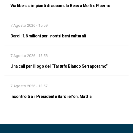
Via libera a impianti di accumulo Bess a Melfi e Picerno
7 Agosto 2026 - 15:59
Bardi: 1,6 milioni per i nostri beni culturali
7 Agosto 2026 - 13:58
Una call per il logo del “Tartufo Bianco Serrapotamo”
7 Agosto 2026 - 13:57
Incontro tra il Presidente Bardi e l’on. Mattia