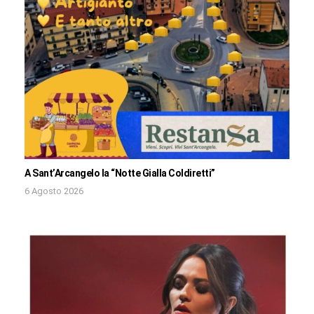
A Sant’Arcangelo la “Notte Gialla Coldiretti”
6 Agosto 2026