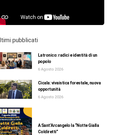
ltimi pubblicati
Latronico: radici e identità di un
popolo
6 Agosto 2026
Cicala: vivaistica forestale, nuova
opportunità
6 Agosto 2026
A Sant’Arcangelo la “Notte Gialla
Coldiretti”