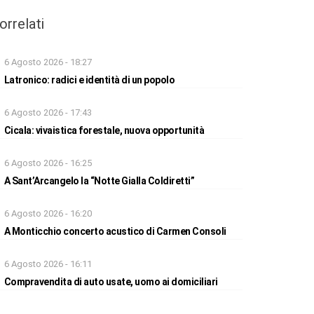
orrelati
6 Agosto 2026 - 18:27
Latronico: radici e identità di un popolo
6 Agosto 2026 - 17:43
Cicala: vivaistica forestale, nuova opportunità
6 Agosto 2026 - 16:25
A Sant’Arcangelo la “Notte Gialla Coldiretti”
6 Agosto 2026 - 16:20
A Monticchio concerto acustico di Carmen Consoli
6 Agosto 2026 - 16:11
Compravendita di auto usate, uomo ai domiciliari