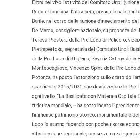
Entra nel vivo l’attività del Comitato Unpli (unione
Rocco Franciosa. L’altra sera, presso la sala conf
Barile, nel corso della riunione d’insediamento del
De Marco, consigliere nazionale, su proposta del 
Teresa Prestera della Pro Loco di Policoro, vice
Pietrapertosa, segretaria del Comitato Unpli Basil
della Pro Loco di Stigliano, Saveria Catena della 
Montescaglioso, Vincenzo Spina della Pro Loco di 
Potenza, ha posto l’attenzione sullo stato dell’arte
quadriennio 2016/2020 che dovrà vedere le Pro Loc
ogni livello. “La Basilicata con Matera a Capitale E
turistica mondiale, – ha sottolineato il presid
l’immenso patrimonio storico, monumentale e delle 
Loco lo stanno facendo con poche risorse econom
all’animazione territoriale, ora serve un adeguat