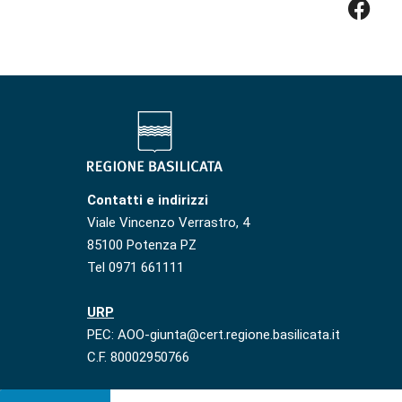
Contatti e indirizzi
Viale Vincenzo Verrastro, 4
85100 Potenza PZ
Tel 0971 661111
URP
PEC: AOO-giunta@cert.regione.basilicata.it
C.F. 80002950766