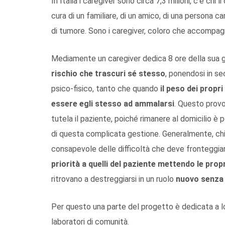
In Italia i caregiver sono circa 7,3 milioni, c’è chi l
cura di un familiare, di un amico, di una persona c
di tumore. Sono i caregiver, coloro che accompag
Mediamente un caregiver dedica 8 ore della sua g
rischio che trascuri sé stesso
, ponendosi in se
psico-fisico, tanto che quando
il peso dei propr
essere egli stesso ad ammalarsi
. Questo provo
tutela il paziente, poiché rimanere al domicilio è p
di questa complicata gestione. Generalmente, chi
consapevole delle difficoltà che deve fronteggiar
priorità a quelli del paziente mettendo le pro
ritrovano a destreggiarsi in un ruolo
nuovo senza
Per questo una parte del progetto è dedicata a lo
laboratori di comunità.