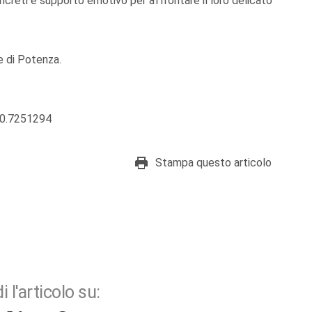
ncreti e supporto emotivo per affrontare il loro delicato
e di Potenza.
40.7251294
Stampa questo articolo
i l'articolo su: