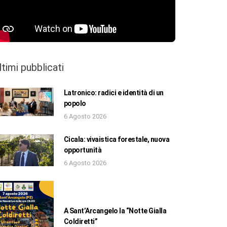
ltimi pubblicati
Latronico: radici e identità di un
popolo
6 Agosto 2026
Cicala: vivaistica forestale, nuova
opportunità
6 Agosto 2026
A Sant’Arcangelo la “Notte Gialla
Coldiretti”