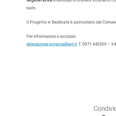
degenerativa
interessati a ricevere strumenti co
ruolo.
Il Progetto in Basilicata è patrocinato dal Comun
Per informazioni e iscrizioni:
delegazione.potenza@ant.it
T. 0971.442959 – 3
Condivid