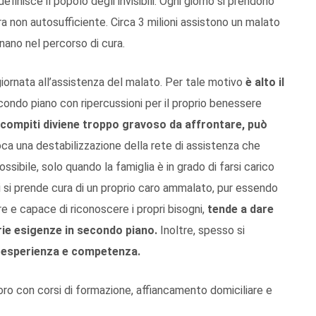
i definisce il popolo degli invisibili. Ogni giorno si prendono
ara non autosufficiente. Circa 3 milioni assistono un malato
nano nel percorso di cura.
iornata all’assistenza del malato. Per tale motivo
è alto il
condo piano con ripercussioni per il proprio benessere
i compiti diviene troppo gravoso da affrontare, può
ca una destabilizzazione della rete di
assistenza che
ossibile, solo quando la famiglia è in grado di farsi carico
 si prende cura di un proprio caro ammalato, pur essendo
e e capace di riconoscere i propri bisogni,
tende a dare
prie esigenze in secondo piano.
Inoltre, spesso si
 esperienza e competenza.
ro con corsi di formazione, affiancamento domiciliare e