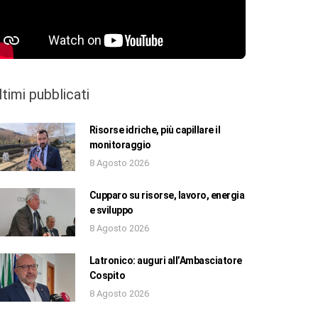
ltimi pubblicati
Risorse idriche, più capillare il
monitoraggio
8 Agosto 2026
Cupparo su risorse, lavoro, energia
e sviluppo
8 Agosto 2026
Latronico: auguri all’Ambasciatore
Cospito
8 Agosto 2026