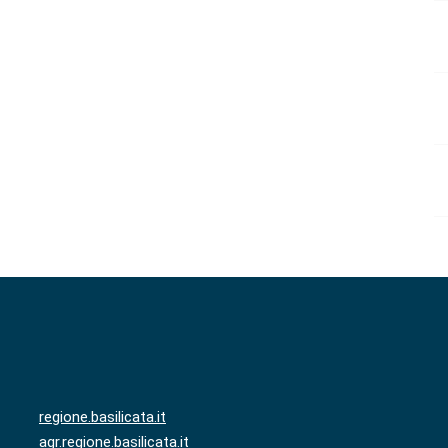
regione.basilicata.it
agr.regione.basilicata.it