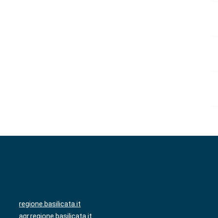
regione.basilicata.it
agr.regione.basilicata.it