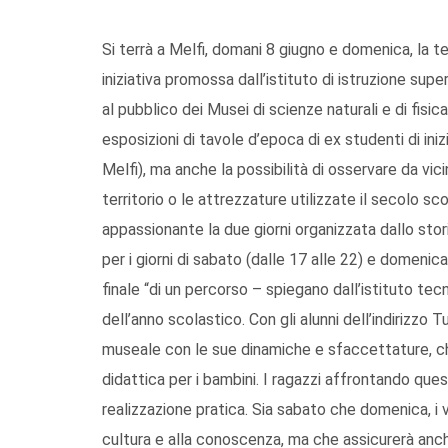
Si terrà a Melfi, domani 8 giugno e domenica, la t
iniziativa promossa dall’istituto di istruzione supe
al pubblico dei Musei di scienze naturali e di fisic
esposizioni di tavole d’epoca di ex studenti di iniz
Melfi), ma anche la possibilità di osservare da vic
territorio o le attrezzature utilizzate il secolo sc
appassionante la due giorni organizzata dallo sto
per i giorni di sabato (dalle 17 alle 22) e domenic
finale “di un percorso – spiegano dall’istituto tecn
dell’anno scolastico. Con gli alunni dell’indiriz
museale con le sue dinamiche e sfaccettature, che
didattica per i bambini. I ragazzi affrontando ques
realizzazione pratica. Sia sabato che domenica, i 
cultura e alla conoscenza, ma che assicurerà anc