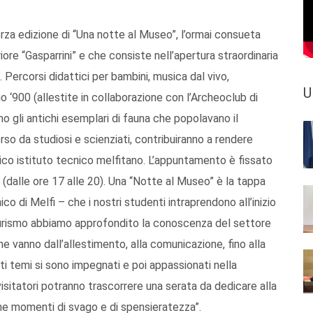
erza edizione di “Una notte al Museo”, l’ormai consueta
riore “Gasparrini” e che consiste nell’apertura straordinaria
a. Percorsi didattici per bambini, musica dal vivo,
U
io ‘900 (allestite in collaborazione con l’Archeoclub di
ino gli antichi esemplari di fauna che popolavano il
orso da studiosi e scienziati, contribuiranno a rendere
rico istituto tecnico melfitano. L’appuntamento è fissato
a (dalle ore 17 alle 20). Una “Notte al Museo” è la tappa
ico di Melfi – che i nostri studenti intraprendono all’inizio
zo Turismo abbiamo approfondito la conoscenza del settore
 vanno dall’allestimento, alla comunicazione, fino alla
ti temi si sono impegnati e poi appassionati nella
visitatori potranno trascorrere una serata da dedicare alla
he momenti di svago e di spensieratezza”.