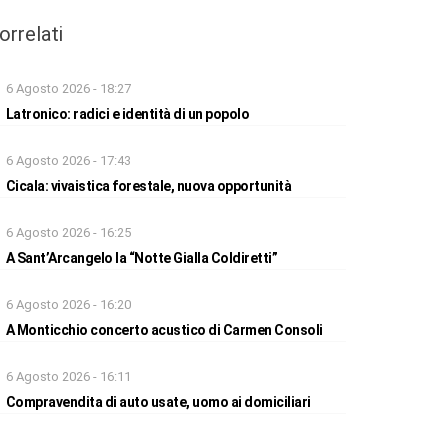
orrelati
6 Agosto 2026 - 18:27
Latronico: radici e identità di un popolo
6 Agosto 2026 - 17:43
Cicala: vivaistica forestale, nuova opportunità
6 Agosto 2026 - 16:25
A Sant’Arcangelo la “Notte Gialla Coldiretti”
6 Agosto 2026 - 16:20
A Monticchio concerto acustico di Carmen Consoli
6 Agosto 2026 - 16:11
Compravendita di auto usate, uomo ai domiciliari