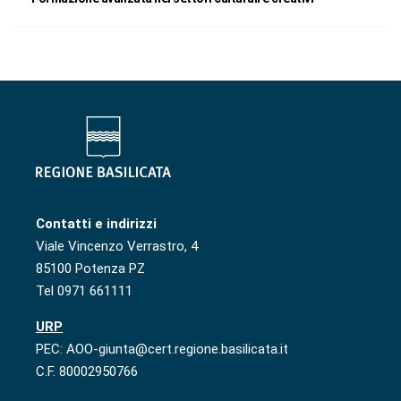
Contatti e indirizzi
Viale Vincenzo Verrastro, 4
85100 Potenza PZ
Tel 0971 661111
URP
PEC: AOO-giunta@cert.regione.basilicata.it
C.F. 80002950766