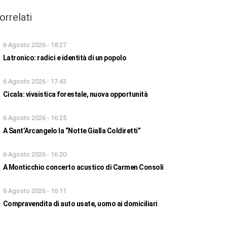
orrelati
6 Agosto 2026 - 18:27
Latronico: radici e identità di un popolo
6 Agosto 2026 - 17:43
Cicala: vivaistica forestale, nuova opportunità
6 Agosto 2026 - 16:25
A Sant’Arcangelo la “Notte Gialla Coldiretti”
6 Agosto 2026 - 16:20
A Monticchio concerto acustico di Carmen Consoli
6 Agosto 2026 - 16:11
Compravendita di auto usate, uomo ai domiciliari