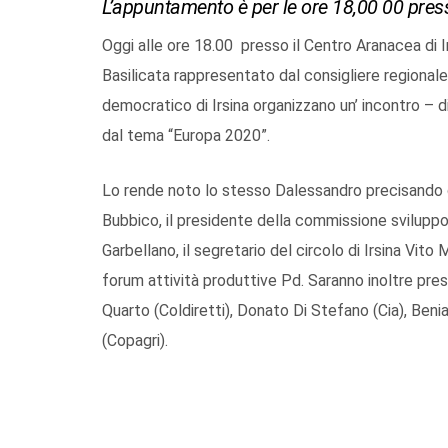
L’appuntamento è per le ore 18,00 00 pres
Oggi alle ore 18.00 presso il Centro Aranacea di Ir
Basilicata rappresentato dal consigliere regional
democratico di Irsina organizzano un’ incontro – d
dal tema “Europa 2020”.
Lo rende noto lo stesso Dalessandro precisando ch
Bubbico, il presidente della commissione svilupp
Garbellano, il segretario del circolo di Irsina Vit
forum attività produttive Pd. Saranno inoltre prese
Quarto (Coldiretti), Donato Di Stefano (Cia), Ben
(Copagri).