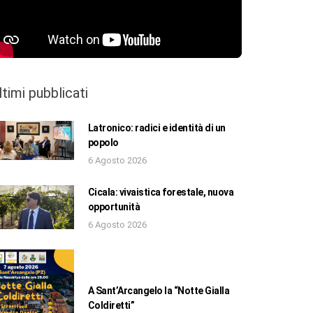
ltimi pubblicati
Latronico: radici e identità di un
popolo
6 Agosto 2026
Cicala: vivaistica forestale, nuova
opportunità
6 Agosto 2026
A Sant’Arcangelo la “Notte Gialla
Coldiretti”