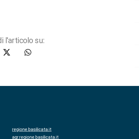
i l'articolo su:
regione.basilicata.it
agr.regione.basilicata.it