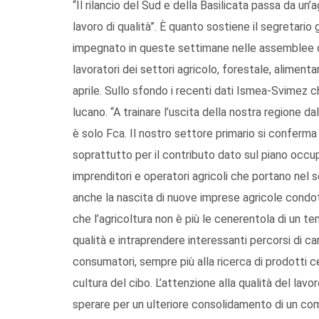
“Il rilancio del Sud e della Basilicata passa da un’a
lavoro di qualità”. È quanto sostiene il segretario 
impegnato in queste settimane nelle assemblee d
lavoratori dei settori agricolo, forestale, aliment
aprile. Sullo sfondo i recenti dati Ismea-Svimez 
lucano. “A trainare l’uscita della nostra regione
è solo Fca. Il nostro settore primario si conferma
soprattutto per il contributo dato sul piano occu
imprenditori e operatori agricoli che portano nel
anche la nascita di nuove imprese agricole condo
che l’agricoltura non è più le cenerentola di un te
qualità e intraprendere interessanti percorsi di car
consumatori, sempre più alla ricerca di prodotti cer
cultura del cibo. L’attenzione alla qualità del lav
sperare per un ulteriore consolidamento di un co