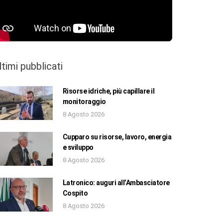
ltimi pubblicati
Risorse idriche, più capillare il
monitoraggio
8 Agosto 2026
Cupparo su risorse, lavoro, energia
e sviluppo
8 Agosto 2026
Latronico: auguri all’Ambasciatore
Cospito
8 Agosto 2026