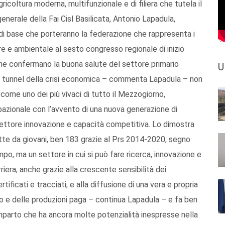
gricoltura moderna, multifunzionale e di filiera che tutela il
generale della Fai Cisl Basilicata, Antonio Lapadula,
i base che porteranno la federazione che rappresenta i
are e ambientale al sesto congresso regionale di inizio
che confermano la buona salute del settore primario
U
 dal tunnel della crisi economica – commenta Lapadula – non
 come uno dei più vivaci di tutto il Mezzogiorno,
pazionale con l’avvento di una nuova generazione di
 settore innovazione e capacità competitiva. Lo dimostra
tte da giovani, ben 183 grazie al Prs 2014-2020, segno
mpo, ma un settore in cui si può fare ricerca, innovazione e
riera, anche grazie alla crescente sensibilità dei
tificati e tracciati, e alla diffusione di una vera e propria
oro e delle produzioni paga – continua Lapadula – e fa ben
mparto che ha ancora molte potenzialità inespresse nella