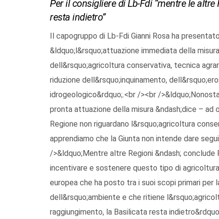
Per il consigliere di Lb-Fdi “mentre le altre
resta indietro”
Il capogruppo di Lb-Fdi Gianni Rosa ha presentato
&ldquo;l&rsquo;attuazione immediata della misura
dell&rsquo;agricoltura conservativa, tecnica agrar
riduzione dell&rsquo;inquinamento, dell&rsquo;erosi
idrogeologico&rdquo;.<br /><br />&ldquo;Nonostan
pronta attuazione della misura &ndash;dice – ad ogg
Regione non riguardano l&rsquo;agricoltura conserv
apprendiamo che la Giunta non intende dare segui
/>&ldquo;Mentre altre Regioni &ndash; conclude 
incentivare e sostenere questo tipo di agricoltura
europea che ha posto tra i suoi scopi primari pe
dell&rsquo;ambiente e che ritiene l&rsquo;agricolt
raggiungimento, la Basilicata resta indietro&rdquo