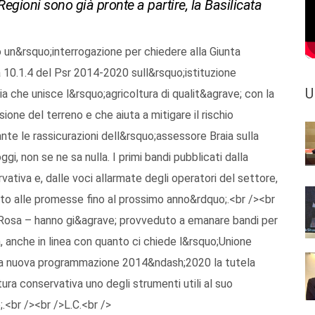
 Regioni sono già pronte a partire, la Basilicata
 un&rsquo;interrogazione per chiedere alla Giunta
 10.1.4 del Psr 2014-2020 sull&rsquo;istituzione
U
ia che unisce l&rsquo;agricoltura di qualit&agrave; con la
one del terreno e che aiuta a mitigare il rischio
te le rassicurazioni dell&rsquo;assessore Braia sulla
i, non se ne sa nulla. I primi bandi pubblicati dalla
ativa e, dalle voci allarmate degli operatori del settore,
to alle promesse fino al prossimo anno&rdquo;.<br /><br
Rosa – hanno gi&agrave; provveduto a emanare bandi per
, anche in linea con quanto ci chiede l&rsquo;Unione
r la nuova programmazione 2014&ndash;2020 la tutela
ura conservativa uno degli strumenti utili al suo
;.<br /><br />L.C.<br />