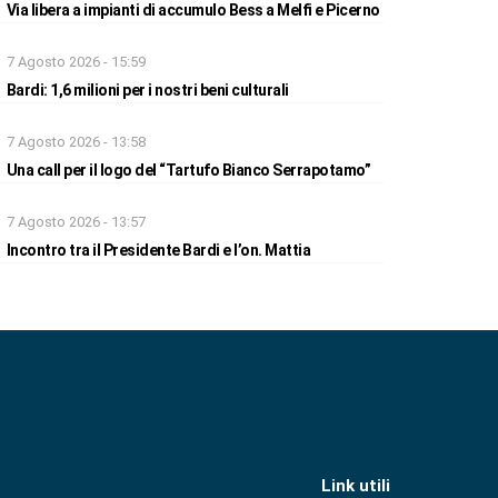
Via libera a impianti di accumulo Bess a Melfi e Picerno
7 Agosto 2026 - 15:59
Bardi: 1,6 milioni per i nostri beni culturali
7 Agosto 2026 - 13:58
Una call per il logo del “Tartufo Bianco Serrapotamo”
7 Agosto 2026 - 13:57
Incontro tra il Presidente Bardi e l’on. Mattia
Link utili