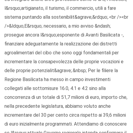
l&rsquo;artigianato, il turismo, il commercio, utili a fare
sistema puntando alla sostenibilit&agrave;&rdquo;.<br /><br
/>&ldquo;E&rsquo; necessario, a mio avviso &ndash;
prosegue ancora l&rsquo;esponente di Avanti Basilicata -,
finanziare adeguatamente la realizzazione dei distretti
agroalimentari del cibo che sono oggi fondamentali per
incrementare la consapevolezza delle proprie vocazioni e
delle proprie potenzialit&agrave;.&nbsp; Per le filiere la
Regione Basilicata ha messo in campo investimenti
collegati alle sottomisure 16.0, 4.1 e 4.2 sino alla
concorrenza di un totale di 51,7 milioni di euro, importo che,
nella precedente legislatura, abbiamo voluto anche
incrementare del 30 per cento circa rispetto ai 39,6 milioni
di euro inizialmente programmati. Attendiamo di conoscere
se l&rsquo;attuale Governo regionale intenda confermare il