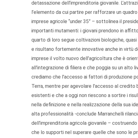
detassazione dell’imprenditoria giovanile. L’attraz
l’elemento da cui partire per rafforzare un quadr
imprese agricole “under 35” – sottolinea il presi
importanti mutamenti: i giovani prendono in affitto
quarto di loro segue coltivazioni biologiche, quas
e risultano fortemente innovative anche in virtù de
imprese il volto nuovo dell’agricoltura che è orient
all’integrazione di filiera e che poggia su un alto l
crediamo che l'accesso ai fattori di produzione p
Terra, mentre per agevolare l'accesso al credito bi
esistenti e che a oggi non riescono a sortire i ris
nella definizione e nella realizzazione della sua i
alta professionalità -conclude Marranchelli rilanc
dell’imprenditoria agricola giovanile – costruend
che lo supporti nel superare quelle che sono le pri