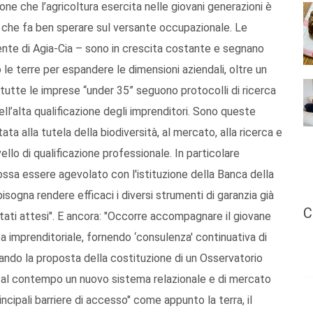
ione che l’agricoltura esercita nelle giovani generazioni è
o che fa ben sperare sul versante occupazionale. Le
dente di Agia-Cia – sono in crescita costante e segnano
 le terre per espandere le dimensioni aziendali, oltre un
i tutte le imprese “under 35” seguono protocolli di ricerca
ll’alta qualificazione degli imprenditori. Sono queste
ata alla tutela della biodiversità, al mercato, alla ricerca e
ivello di qualificazione professionale. In particolare
ossa essere agevolato con l'istituzione della Banca della
sogna rendere efficaci i diversi strumenti di garanzia già
C
ultati attesi". E ancora: "Occorre accompagnare il giovane
dea imprenditoriale, fornendo ‘consulenza' continuativa di
iando la proposta della costituzione di un Osservatorio
o al contempo un nuovo sistema relazionale e di mercato
ncipali barriere di accesso" come appunto la terra, il