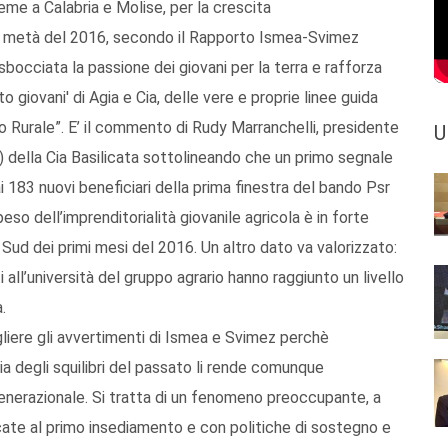
ieme a Calabria e Molise, per la crescita
rima metà del 2016, secondo il Rapporto Ismea-Svimez
bocciata la passione dei giovani per la terra e rafforza
 giovani' di Agia e Cia, delle vere e proprie linee guida
 Rurale”. E’ il commento di Rudy Marranchelli, presidente
U
i) della Cia Basilicata sottolineando che un primo segnale
ai 183 nuovi beneficiari della prima finestra del bando Psr
eso dell’imprenditorialità giovanile agricola è in forte
l Sud dei primi mesi del 2016. Un altro dato va valorizzato:
ll’università del gruppo agrario hanno raggiunto un livello
.
liere gli avvertimenti di Ismea e Svimez perchè
ia degli squilibri del passato li rende comunque
generazionale. Si tratta di un fenomeno preoccupante, a
cate al primo insediamento e con politiche di sostegno e