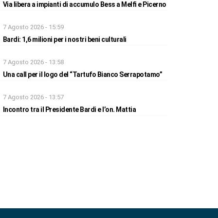
Via libera a impianti di accumulo Bess a Melfi e Picerno
7 Agosto 2026 - 15:59
Bardi: 1,6 milioni per i nostri beni culturali
7 Agosto 2026 - 13:58
Una call per il logo del “Tartufo Bianco Serrapotamo”
7 Agosto 2026 - 13:57
Incontro tra il Presidente Bardi e l’on. Mattia