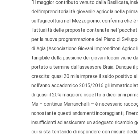
“Il maggior contributo venuto dalla Basilicata, ins
dell’imprenditorialità giovanile agricola nella p
sull’agricoltura nel Mezzogiorno, conferma che è s
l’attualità delle proposte contenute nel ‘pacchetto
per la nuova programmazione del Piano di Sviluppo
di Agia (Associazione Giovani Imprenditori Agricol
tangibile della passione dei giovani lucani viene d
portato a termine dall’assessore Braia. Dunque il p
crescita: quasi 20 mila imprese il saldo positivo a
nell’anno accademico 2015/2016 gli immatricolati a
di quasi il 20% maggiore rispetto a dieci anni prima
Ma – continua Marranchelli – è necessario raccog
nonostante questi andamenti incoraggianti, l’inerz
insufficienti ad assicurare un adeguato ricambio 
cui si sta tentando di rispondere con misure dedi