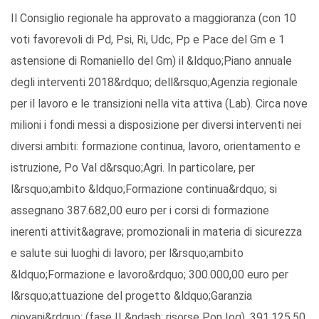
Il Consiglio regionale ha approvato a maggioranza (con 10
voti favorevoli di Pd, Psi, Ri, Udc, Pp e Pace del Gm e 1
astensione di Romaniello del Gm) il &ldquo;Piano annuale
degli interventi 2018&rdquo; dell&rsquo;Agenzia regionale
per il lavoro e le transizioni nella vita attiva (Lab). Circa nove
milioni i fondi messi a disposizione per diversi interventi nei
diversi ambiti: formazione continua, lavoro, orientamento e
istruzione, Po Val d&rsquo;Agri. In particolare, per
l&rsquo;ambito &ldquo;Formazione continua&rdquo; si
assegnano 387.682,00 euro per i corsi di formazione
inerenti attivit&agrave; promozionali in materia di sicurezza
e salute sui luoghi di lavoro; per l&rsquo;ambito
&ldquo;Formazione e lavoro&rdquo; 300.000,00 euro per
l&rsquo;attuazione del progetto &ldquo;Garanzia
giovani&rdquo; (fase II &ndash; risorse Pon Iog), 391.125,50