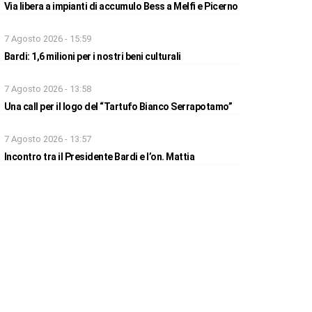
Via libera a impianti di accumulo Bess a Melfi e Picerno
7 Agosto 2026 - 15:59
Bardi: 1,6 milioni per i nostri beni culturali
7 Agosto 2026 - 13:58
Una call per il logo del “Tartufo Bianco Serrapotamo”
7 Agosto 2026 - 13:57
Incontro tra il Presidente Bardi e l’on. Mattia