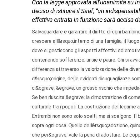
Con la legge approvata all’unanimità su ini
deciso di istituire il Saaf, “un indispensabi
effettiva entrata in funzione sarà decisa d
Salvaguardare e garantire il diritto di ogni bambino a essere e sentirsi figlio. Amato. Protetto. Di poter crescere all&rsquo;interno di una famiglia, il luogo per eccellenza della cura e della protezione. L&igrave; dove si gestiscono gli aspetti affettivi ed emotivi generando amore, infondendo speranza e fiducia, contenendo sofferenze, ansie e paure. Chi si avvicina all&rsquo;adozione internazionale deve tutelare la differenza attraverso la valorizzazione delle diverse storie di genitori e figli, delle differenti culture d&rsquo;origine, delle evidenti disuguaglianze somatiche pi&ugrave; o meno evidenti. Negare tutto ci&ograve; &egrave; un grosso rischio che impedirebbe al figlio la costruzione della propria identit&agrave;. Se ben riuscita &egrave; la dimostrazione di come sia possibile superare le barriere della distanza anche culturale tra i popoli. La costruzione del legame adottivo &egrave; un&rsquo;operazione congiunta. Entrambi non sono solo scelti, ma si scelgono. Il bimbo e la sua felicit&agrave;, per&ograve;,vanno posti sopra ogni cosa. Quello dell&rsquo;adozione, quindi, &egrave; un cammino lungo e articolato, una missione che per&ograve; vale la pena di adottare. Le coppie poi non saranno mai lasciate sole. Al loro fianco sempre un team di esperti.<br /><br />Oggi le adozioni e gli affidamenti rappresentano una forma di evoluzione del sistema familiare. Sono in costante aumento nell&rsquo;ultimo decennio grazie a una maggiore apertura e sensibilit&agrave; delle famiglie verso i bambini abbandonati e alle difficolt&agrave; di procreazione delle coppie. Tutto ci&ograve; ha spinto soggetti pubblici e privati a intervenire in materia anche perch&eacute; sono mutati sia i rapporti all&rsquo;interno della stessa famiglia che tra cittadini e Stato. La Basilicata, ancora, una volta si mostra assai sensibili a temi di carattere etico e sociale con l&rsquo;approvazione del Consiglio all&rsquo;unanimit&agrave; della proposta di legge che istituisce il Servizio regionale per garantire il sostegno delle adozioni e gli affidamenti familiari (Saaf) avanzata da Gianni Rosa, consigliere di Laboratorio Basilicata – Fratelli d&rsquo;Italia. Promuovere gli interventi rivolti ai minori in difficolt&agrave;, prevenire l&rsquo;abbandono dei bambini, assicurare un aiuto per le adozioni e gli affidi, intensificare gli interventi di solidariet&agrave; internazionale per la creazione di forme di collaborazione fra i vari soggetti interessati, investire sulla formazione degli operatori sociali, sono le principali finalit&agrave; della nuova normativa varata nei primi mesi del 2015. &ldquo;La Regione – dice Rosa – con questa legge gioca un ruolo di supporto per tutte le famiglie che vogliono intraprendere il percorso dell&rsquo;adozione. Si superano cos&igrave; quelle pluralit&agrave; di competenze che, molto spesso, rendono problematica l&rsquo;individuazione dell&rsquo;ente tenuto a intervenire con conseguenze assai negative per le coppie. Si riappropria cos&igrave; della funzione di coordinamento tra le varie istituzioni, teso a eliminare l&rsquo;inconveniente dell&rsquo;incertezza di compiti e attribuzioni. Tra l&rsquo;altro – aggiunge – la normativa regionale negli ultimi dieci anni si &egrave; occupata della materia solo attraverso interventi sporadici, limitati nel tempo e finalizzati alla formazione degli operatori socio-assistenziali senza tenere in debito conto le difficolt&agrave; delle famiglie spesso senza adeguata assistenza proprio per i tanti soggetti coinvolti&rdquo;.<br /><br />La legge n. 13/2015 vanta una lunga gestazione. Nella primavera del 2014 l&rsquo;iniziativa di Rosa. In autunno il Consiglio regionale approva una mozione proposta dal presidente Piero Lacorazza assieme agli altri membri dell&rsquo;Ufficio di presidenza, i vice Paolo Galante e Francesco Mollica e i consiglieri segretari Polo Castelluccio e Mario Polese in cui s&rsquo;impegna il governatore Pittella &ldquo;ad adottare al pi&ugrave; presto le Linee guida sull&rsquo;affidamento familiare dei minori&rdquo;. Lo scopo del documento, rilevarono i proponenti, era quello di &ldquo;consentire la diffusione della cultura dell&rsquo;affidamento familiare su tutto il territorio regionale e di realizzare una forte integrazione tra istituzioni, enti, servizi e associazioni operanti in Basilicata&rdquo;. &ldquo;L&rsquo;approvazione all&rsquo;unanimit&agrave; della norma – sostiene oggi Lacorazza – fu un dato assai positivo. Quando si parla di temi sociali, &egrave; necessario il nostro impegno e quello degli uffici preposti, ma non deve mancare la partecipazione dei cittadini. L&rsquo;idea della mozione nacque proprio dopo gli incontri con alcune associazioni di genitori&rdquo;. &ldquo;Ritengo – aggiunge Castelluccio – che con il varo della nuova normativa la politica abbia svolto il proprio dovere appieno&rdquo;. La proposta di Rosa prevedev