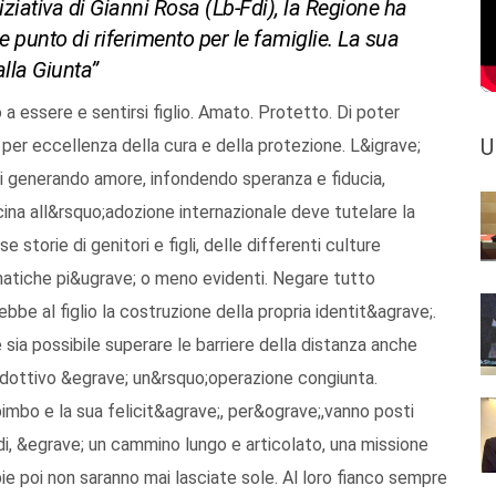
ziativa di Gianni Rosa (Lb-Fdi), la Regione ha
le punto di riferimento per le famiglie. La sua
alla Giunta”
a in pi&ugrave; l&rsquo;istituzione del Servizio a sostegno delle adozioni &ldquo;i cui tempi per l&rsquo;entrata in vigore – ci dice Mollica – sono incerti per le consuete lungaggini burocratiche&rdquo;. &ldquo;Una struttura – aggiunge – Galante – che funger&agrave; da sostegno tecnico nel percorso di adozione delle coppie&rdquo;. &ldquo;Nella legge – afferma invece Polese – oltre alla formazione dei docenti &egrave; prevista anche quella di psicologi e sociologi. Nei piccoli centri dove i Comuni hanno scarse risorse a disposizione sar&agrave; attivata con fondi regionali&rdquo;. Scuola e famiglia, un tema questo caso assai caro a Donata Larocca, vicepresidente del Gruppo del volontariato Solidariet&agrave;, ente autorizzato dal ministero degli Esteri e dal governo italiano a svolgere pratiche adottive internazionali. Il Gvs opera a Potenza nella parrocchia dei santi Anna e Gioacchino ed &egrave; guidato da don Franco Corbo. &ldquo;Il tema delle origini – sostiene Larocca – &egrave; il pi&ugrave; delicato da affrontare per docenti e genitori. Tra i banchi si tende a equiparare alunni adottati a quelli stranieri. Niente di pi&ugrave; sbagliato. Le strategie educative devono essere differenti. L&rsquo;adozione trasforma il bambino straniero, portatore di un&rsquo;altra cultura, in un bimbo italiano solo con il passare degli anni. E le tante iniziative di formazione e conoscenza che la legge 13 mette in campo – conclude Larocca – sono in tal senso assai positive&rdquo;.<br /><br />Perno della nuova normativa &egrave; il Saaf che operer&agrave; all&rsquo;interno del Dipartimento Politiche della Persona e fornir&agrave;, in collaborazione con i distretti sociosanitari, i giudici del Tribunale dei minori, gli operatori degli enti autorizzati e il Garante lucano dell&rsquo;infanzia e dell&rsquo;adolescenza, una rete regionale di servizi per il supporto amministrativo e socio-assistenziale ai soggetti interessati all&rsquo;adozione e all&rsquo;affidamento, nazionale e internazionale. Saranno coinvolte anche le scuole, in particolare nel percorso d&rsquo;inserimento del minore con corsi di aggiornamento rivolti ai dicenti. &ldquo;Sar&agrave; un indispensabile punto di riferimento certo per le famiglie – sostiene ancora Rosa -. Sull&rsquo;effettiva entrata in funzione la palla passa ora nelle mani della Giunta che ne sancir&agrave; l&rsquo;inizio ufficiale&rdquo;. Gli interventi del Saaf andranno da azioni rivolte direttamente ai minori in difficolt&agrave;, alla solidariet&agrave; internazionale, alla prevenzione dei fenomeni di abbandono all&rsquo;affiancamento delle coppie nel lungo percorso di affido o adozione, dalla formazione di nuovi operatori sociali al controllo delle attivit&agrave;, al rispetto delle normative da parte degli enti specializzati, a una rete d&rsquo;incontro e scambio di esperienze tra le varie coppie. Tutto ci&ograve; per provare a frenare il drastico calo del numero delle adozioni con punte anche del 50 per cento trail 2004 e il 2015. Una diminuzione generalizzata che non ha risparmiato la Basilicata. &ldquo;Un fenomeno – fa notare il consigliere Rosa – dovuto anche alla complessit&agrave; e alla lunghezza dell&rsquo;iter burocratico&rdquo;. Sulla diminuzione delle richieste nazionali pesano a esempio le trasformazioni della societ&agrave;, la diffusione della contraccezione, la legalizzazione dell&rsquo;aborto e l&rsquo;accettazione sociale della maternit&agrave; illegittima. &ldquo;Ma, direi – aggiunge il consigliere di Lb-Fdi – l&rsquo;adozione e l&rsquo;affido per&ograve; sono atti d&rsquo;amore, non alternativi al concepimento naturale, piuttosto li vedo complementari. Oggi la geografia delle scelte &egrave; anche mutata. Si &egrave; passati dall&rsquo;Est Europa all&rsquo;Africa e al Sud America. Io chiederei meno controlli preventivi ma maggiori nella seconda fase. Si badi non sono per l&rsquo;adozione facile per&ograve; ritengo che non si debba limitare al solo controllo dei pre-requisiti, molte volte meramente formali. L&rsquo;adozione &egrave; un percorso che inizia solamente con le pratiche burocratiche ma prosegue per tutta una vita&rdquo;.<br /><br />Burocrazia. Contraccezione. Legalizzazione dell&rsquo;aborto. Accettazione della maternit&agrave; illegittima. Sono solo un aspetto di una crisi forse pi&ugrave; profonda dovuta anche alle ristrettezze economiche in cui tante famiglie sono costrette a vivere e ai costi esorbitanti di un&rsquo;adozione. Fino al 2011 lo Stato sosteneva le spese delle coppie attraverso un apposito fondo. Da allora non &egrave; stato pi&ugrave; rifinanziato. Da Roma, quindi, nessun aiuto. &ldquo;E&rsquo; sicuramente vero – chiosa Gianni Rosa – le spese in particolare per l&rsquo;adozione internazionale arrivano anche a 40.000 euro e non sono previsti rimborsi, solo detrazioni fiscali. Il governo italiano, di contro ha stanziato 10 milioni per la fecondazione eterologa, inserita anche nei livelli essenziali di assistenza. Al di l&agrave; delle differenze ovvie che ci sono tra l&rsquo;inseminazione artificiale e l&rsquo;adozione e senza voler dare giudizi,
U