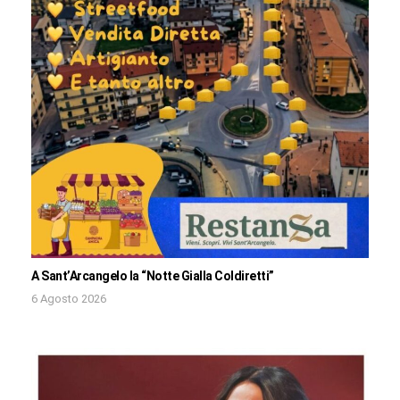
A Sant’Arcangelo la “Notte Gialla Coldiretti”
6 Agosto 2026