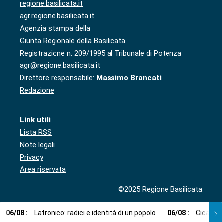
regione.basilicata.it
agr.regione.basilicata.it
Agenzia stampa della
Giunta Regionale della Basilicata
Registrazione n. 209/1995 al Tribunale di Potenza
agr@regione.basilicata.it
Direttore responsabile:
Massimo Brancati
Redazione
Link utili
Lista RSS
Note legali
Privacy
Area riservata
©2025 Regione Basilicata
06
/
08
:
Latronico: radici e identità di un popolo
06
/
08
:
Cicala: 