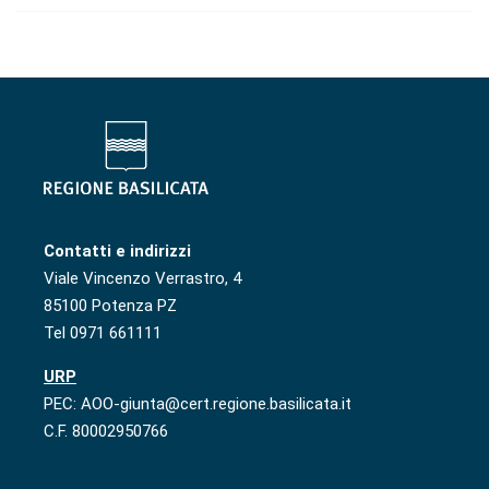
Contatti e indirizzi
Viale Vincenzo Verrastro, 4
85100 Potenza PZ
Tel 0971 661111
URP
PEC: AOO-giunta@cert.regione.basilicata.it
C.F. 80002950766