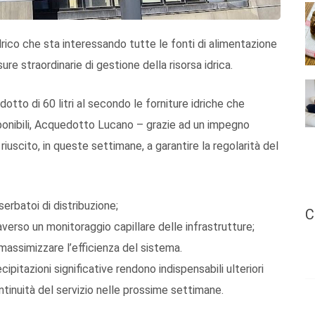
dric
o
che sta interessando
tutte le fonti di alimentazione
re straordinarie di gestione della risorsa idrica.
idotto di 60 litri al secondo
le forniture idriche
che
onibili,
Acquedotto Lucano
–
grazie a
d
un impegno
riuscito
, i
n queste settimane,
a
garantire la regolarità del
serbatoi di distribuzione
;
C
averso
un monitoraggio capillare delle infrastrutture
;
 massimizzare l’efficienza del sistema
.
ecipitazioni significative rendono indispensabili ulteriori
ntinuità del servizio nelle prossime settimane.