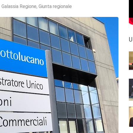
:
Galassia Regione
,
Giunta regionale
U