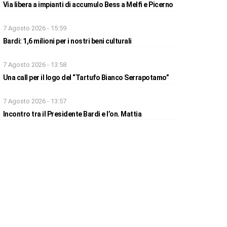
Via libera a impianti di accumulo Bess a Melfi e Picerno
7 Agosto 2026 - 15:59
Bardi: 1,6 milioni per i nostri beni culturali
7 Agosto 2026 - 13:58
Una call per il logo del “Tartufo Bianco Serrapotamo”
7 Agosto 2026 - 13:57
Incontro tra il Presidente Bardi e l’on. Mattia