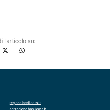
i l'articolo su:
regione.basilicata.it
agr.regione.basilicata.it