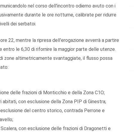
omunicandolo nel corso dell’incontro odierno avuto con i
usivamente durante le ore notturne
,
cali
brate per ridurre
velli dei serbatoi.
 ore 22, mentre la ripresa dell’erogazione avverrà a partire
 entro le 6,30 di rifornire la maggior parte delle utenze.
di zone altimetricamente svantaggiate, il flusso possa
cato:
ione delle frazioni di Monticchio e della Zona C
1
O
;
ri abitati,
con esclusione della Zona PIP di Ginestra
;
esclusione del centro storico,
contra
da Perrone e
avello;
 Scaler
a
,
con esclusione delle frazioni di Dragonetti e