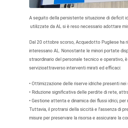
A
seguito della persistente
situazione di deficit
i
utilizzate da AL
si è reso necessario adottare misu
Dal 20 ottobre scorso,
Acquedotto Pugli
ese ha r
interessano AL. Nonostante le minori portate disp
straordinario del personale tecnico e operativo, è 
servizio
attraverso interventi mirati ed efficaci:
•
Ottimizzazione delle riserve idriche
presenti nei 
•
Riduzione significativa delle perdite di rete
,
attr
•
Ges
tione attenta e dinamica dei flussi idrici
, per
Tuttavia, il protrarsi della siccità e l’assenza di pr
misure per preservare la risorsa e assicurare la co