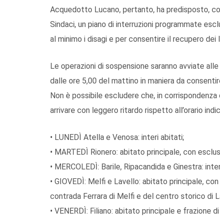
Acquedotto
Lucano
, pertanto,
ha predisposto
, c
Sindaci,
un piano di
interruzioni programmate
escl
al minimo i disagi
e
per consentire il recupero dei li
Le
operazioni di sospensione
saranno avviate alle
dalle ore 5,00 del mattino in maniera da consentire
Non è possibile escludere che, in corrispondenza 
arrivare con leggero ritardo rispetto all’orario indi
•
LUNEDÌ
Atella e Venosa
:
interi abitati
;
•
MARTEDÌ
Rionero
:
abitato principale,
con esclus
•
MERCOLEDÌ:
Barile, Ripacandida e Ginestra
:
inte
•
GIOVEDÌ
: Melfi
e Lavello: abitato principale,
con 
contra
da Ferrara
di Melfi e del centro storico di L
•
VENERDÌ
: Filiano
:
abitato principale e frazione di