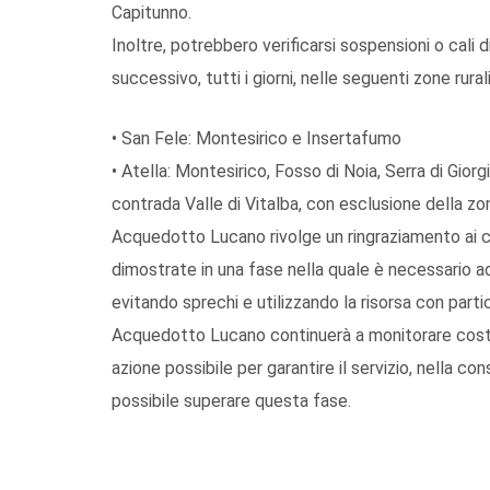
Capitun
no
.
Inoltre
, potrebbero verificarsi
sospensioni o cali d
successivo,
tutti i giorni
, nelle seguenti zone rurali
•
San Fele
: Montesirico e Insertafumo
•
Atella
: Montesirico, Fosso di Noia, Serra di Gior
contra
da Valle di Vitalba
, con esclusione della zon
Acquedotto Lucano rivolge un ringraziamento a
i 
dimostrate
in
una
fase
nella quale è necessario
a
evitando sprechi e utilizzando la risorsa con parti
Acquedotto Lucano
continuerà a monitorare cos
azione possibile per garantire il servizio, nella
possibile superare questa fase.