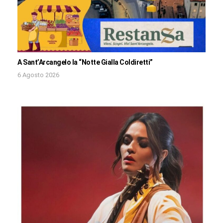
A Sant’Arcangelo la “Notte Gialla Coldiretti”
6 Agosto 2026