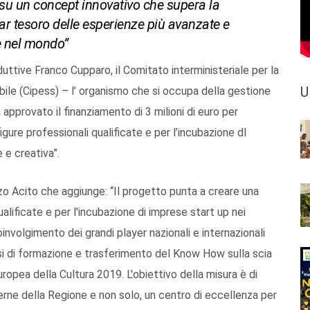
a su un concept innovativo che supera la
r tesoro delle esperienze più avanzate e
 e nel mondo”
uttive Franco Cupparo, il Comitato interministeriale per la
U
le (Cipess) – l’ organismo che si occupa della gestione
approvato il finanziamento di 3 milioni di euro per
igure professionali qualificate e per l’incubazione dI
e e creativa”.
enzo Acito che aggiunge: “Il progetto punta a creare una
lificate e per l'incubazione di imprese start up nei
coinvolgimento dei grandi player nazionali e internazionali
asi di formazione e trasferimento del Know How sulla scia
ropea della Cultura 2019. L'obiettivo della misura è di
erne della Regione e non solo, un centro di eccellenza per