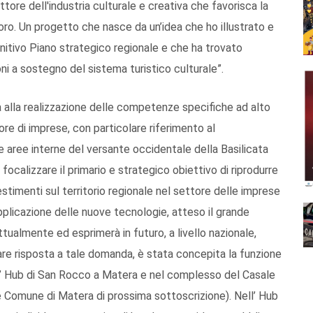
tore dell'industria culturale e creativa che favorisca la
oro. Un progetto che nasce da un’idea che ho illustrato e
nitivo Piano strategico regionale e che ha trovato
ni a sostegno del sistema turistico culturale”.
ata alla realizzazione delle competenze specifiche ad alto
re di imprese, con particolare riferimento al
le aree interne del versante occidentale della Basilicata
ocalizzare il primario e strategico obiettivo di riprodurre
stimenti sul territorio regionale nel settore delle imprese
applicazione delle nuove tecnologie, atteso il grande
almente ed esprimerà in futuro, a livello nazionale,
are risposta a tale domanda, è stata concepita la funzione
ll’ Hub di San Rocco a Matera e nel complesso del Casale
e Comune di Matera di prossima sottoscrizione). Nell’ Hub