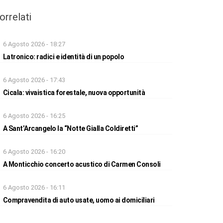
orrelati
6 Agosto 2026 - 18:27
Latronico: radici e identità di un popolo
6 Agosto 2026 - 17:43
Cicala: vivaistica forestale, nuova opportunità
6 Agosto 2026 - 16:25
A Sant’Arcangelo la “Notte Gialla Coldiretti”
6 Agosto 2026 - 16:20
A Monticchio concerto acustico di Carmen Consoli
6 Agosto 2026 - 16:11
Compravendita di auto usate, uomo ai domiciliari