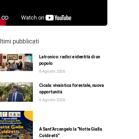
ltimi pubblicati
Latronico: radici e identità di un
popolo
6 Agosto 2026
Cicala: vivaistica forestale, nuova
opportunità
6 Agosto 2026
A Sant’Arcangelo la “Notte Gialla
Coldiretti”