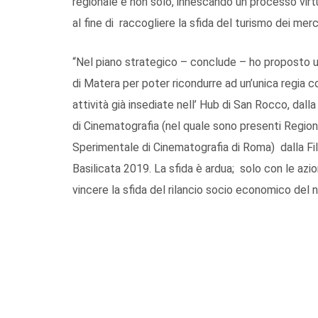
regionale e non solo, innescando un processo vi
al fine di raccogliere la sfida del turismo dei mer
“Nel piano strategico – conclude – ho proposto 
di Matera per poter ricondurre ad un’unica regia 
attività già insediate nell’ Hub di San Rocco, da
di Cinematografia (nel quale sono presenti Regio
Sperimentale di Cinematografia di Roma) dalla Fi
Basilicata 2019. La sfida è ardua; solo con le azion
vincere la sfida del rilancio socio economico del no