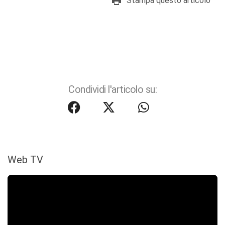
Stampa questo articolo
Condividi l'articolo su:
Web TV