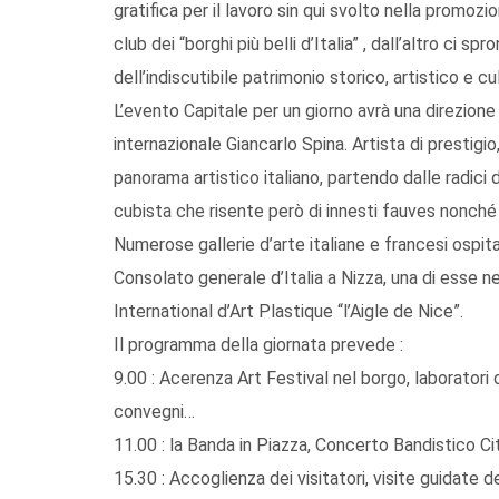
gratifica per il lavoro sin qui svolto nella promoz
club dei “borghi più belli d’Italia” , dall’altro ci 
dell’indiscutibile patrimonio storico, artistico e 
L’evento Capitale per un giorno avrà una direzione a
internazionale Giancarlo Spina. Artista di prestig
panorama artistico italiano, partendo dalle radici
cubista che risente però di innesti fauves nonché 
Numerose gallerie d’arte italiane e francesi ospit
Consolato generale d’Italia a Nizza, una di esse n
International d’Art Plastique “l’Aigle de Nice”.
Il programma della giornata prevede :
9.00 : Acerenza Art Festival nel borgo, laboratori d
convegni…
11.00 : la Banda in Piazza, Concerto Bandistico C
15.30 : Accoglienza dei visitatori, visite guidate 