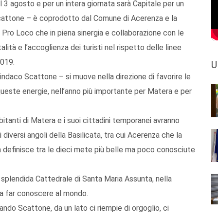
l 3 agosto e per un intera giornata sarà Capitale per un
Scattone – è coprodotto dal Comune di Acerenza e la
 Pro Loco che in piena sinergia e collaborazione con le
talità e l’accoglienza dei turisti nel rispetto delle linee
2019.
U
sindaco Scattone – si muove nella direzione di favorire le
queste energie, nell’anno più importante per Matera e per
abitanti di Matera e i suoi cittadini temporanei avranno
i diversi angoli della Basilicata, tra cui Acerenza che la
 la definisce tra le dieci mete più belle ma poco conosciute
ua splendida Cattedrale di Santa Maria Assunta, nella
da far conoscere al mondo.
ndo Scattone, da un lato ci riempie di orgoglio, ci