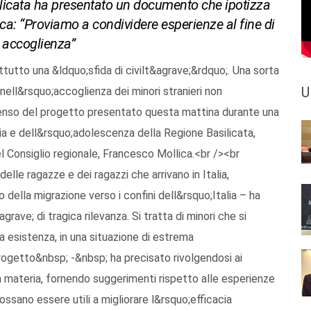
silicata ha presentato un documento che ipotizza
ca: “Proviamo a condividere esperienze al fine di
di accoglienza”
ttutto una &ldquo;sfida di civilt&agrave;&rdquo;. Una sorta
U
nell&rsquo;accoglienza dei minori stranieri non
 senso del progetto presentato questa mattina durante una
a e dell&rsquo;adolescenza della Regione Basilicata,
l Consiglio regionale, Francesco Mollica.<br /><br
lle ragazze e dei ragazzi che arrivano in Italia,
della migrazione verso i confini dell&rsquo;Italia – ha
rave; di tragica rilevanza. Si tratta di minori che si
va esistenza, in una situazione di estrema
rogetto&nbsp; -&nbsp; ha precisato rivolgendosi ai
la materia, fornendo suggerimenti rispetto alle esperienze
sano essere utili a migliorare l&rsquo;efficacia