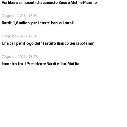
Via libera a impianti di accumulo Bess a Melfi e Picerno
7 Agosto 2026 - 15:59
Bardi: 1,6 milioni per i nostri beni culturali
7 Agosto 2026 - 13:58
Una call per il logo del “Tartufo Bianco Serrapotamo”
7 Agosto 2026 - 13:57
Incontro tra il Presidente Bardi e l’on. Mattia