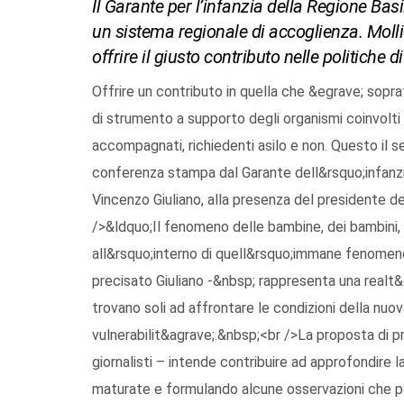
Il Garante per l’infanzia della Regione Ba
un sistema regionale di accoglienza. Molli
offrire il giusto contributo nelle politiche 
Offrire un contributo in quella che &egrave; sopra
di strumento a supporto degli organismi coinvolti 
accompagnati, richiedenti asilo e non. Questo il
conferenza stampa dal Garante dell&rsquo;infanzi
Vincenzo Giuliano, alla presenza del presidente de
/>&ldquo;Il fenomeno delle bambine, dei bambini, de
all&rsquo;interno di quell&rsquo;immane fenomeno 
precisato Giuliano -&nbsp; rappresenta una realt&ag
trovano soli ad affrontare le condizioni della nuo
vulnerabilit&agrave;.&nbsp;<br />La proposta di p
giornalisti – intende contribuire ad approfondire 
maturate e formulando alcune osservazioni che pos