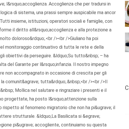
; l&rsquo;accoglienza. Accoglienza che per tradursi in
logica di sistema, una prassi sempre auspicabile ma ancor
tti insieme, istituzioni, operatori sociali e famiglie, con
orme il diritto all&rsquo;accoglienza e alla protezione a
molto doloroso&rdquo;.<br /><br />Giuliano ha poi
del monitoraggio continuativo di tutta le rete e della
gli obiettivi da perseguire. &ldquo;Su tutto&nbsp; – ha
ta del Garante per l&rsquo;infanzia. Il nostro impegno
ore non accompagnato in occasione di crescita per gli
per la comunit&agrave; tutta&rdquo;.&nbsp;<br /><br />Il
C
nbsp; Mollica nel salutare e ringraziare i presenti e il
ono progettate, ha posto l&rsquo;attenzione sulla
 rispetto al fenomeno migratorio che non ha pi&ugrave; il
tere strutturale. &ldquo;La Basilicata si &egrave;
egione pi&ugrave; accogliente, continuiamo su questa