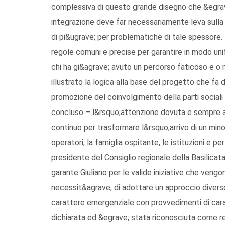
complessiva di questo grande disegno che &egrave
integrazione deve far necessariamente leva sulla 
di pi&ugrave; per problematiche di tale spessore. Tu
regole comuni e precise per garantire in modo unif
chi ha gi&agrave; avuto un percorso faticoso e o 
illustrato la logica alla base del progetto che fa 
promozione del coinvolgimento della parti sociali 
concluso – l&rsquo;attenzione dovuta e sempre al
continuo per trasformare l&rsquo;arrivo di un min
operatori, la famiglia ospitante, le istituzioni e 
presidente del Consiglio regionale della Basilicata&
garante Giuliano per le valide iniziative che veng
necessit&agrave; di adottare un approccio diverso
carattere emergenziale con provvedimenti di carat
dichiarata ed &egrave; stata riconosciuta come r