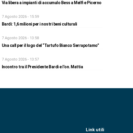
Via libera a impianti di accumulo Bess a Melfi e Picerno
7 Agosto 2026 - 15:59
Bardi: 1,6 milioni per i nostri beni culturali
7 Agosto 2026 - 13:58
Una call per il logo del “Tartufo Bianco Serrapotamo”
7 Agosto 2026 - 13:57
Incontro tra il Presidente Bardi e l’on. Mattia
Link utili