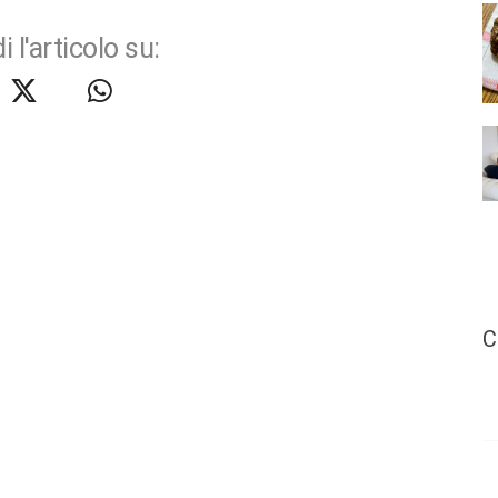
i l'articolo su:
C