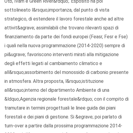
Utb, Ivam e Green River&rdquo;. Esposito ha poi
sottolineato l&rsquo;importanza, dal punto di vista
strategico, di estendere il lavoro forestale anche ad altre
attivit&agrave; assimilabili che trovano rilevanti spazi di
finanziamento da parte dei fondi europei (Feasr, Fesr e Fse)
i quali nella nuova programmazione (2014-2020) sempre di
pi&ugrave; favoriscono interventi mirati alla mitigazione
degli effetti legati al cambiamento climatico e
all&rsquo;assorbimento del monossido di carbonio presente
in atmosfera. Altra proposta, l&rsquo;istituzione
all&rsquo;interno del dipartimento Ambiente di una
&ldquo;Agenzia regionale forestale&rdquo; con il compito di
tramutare in termini progettuali le linee guida dei piani
forestali e dei piani di gestione. Si &egrave; poi parlato di
turn-over a partire dalla prossima programmazione 2014-