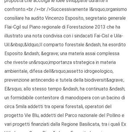
proposta che accolga le idee sviluppate durante il
confronto.<br /><br />Successivamente l&rsquo;organismo
consiliare ha audito Vincenzo Esposito, segretario generale
Flai-Cgil sul Piano regionale di Forestazione 2013 che ha
illustrato una nota condivisa con i sindacati Fai-Cisl e Uila-
Uil.&nbsp;&ldquo;Il comparto forestale &ndash; ha esordito
Esposito &ndash; &egrave; una materia assai complessa
che riveste un&rsquo;importanza strategica in materia
ambientale, difesa dell&rsquo;assetto idrogeologico,
prevenzione antincendio e tutela della biodiversit&agrave;.
E&rsquo; allo stesso tempo &ndash; ha continuato &ndash;
un formidabile contenitore di manodopera con un bacino di
circa 5mila addetti tra operai forestali, operatori del
progetto Vie Blu, addetti del Parco nazionale del Pollino e
vari progetti finanziati dalla Regione Basilicata, tra i quali Ex