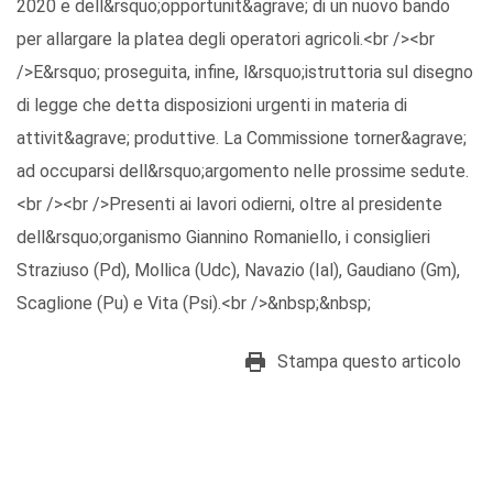
2020 e dell&rsquo;opportunit&agrave; di un nuovo bando
per allargare la platea degli operatori agricoli.<br /><br
/>E&rsquo; proseguita, infine, l&rsquo;istruttoria sul disegno
di legge che detta disposizioni urgenti in materia di
attivit&agrave; produttive. La Commissione torner&agrave;
ad occuparsi dell&rsquo;argomento nelle prossime sedute.
<br /><br />Presenti ai lavori odierni, oltre al presidente
dell&rsquo;organismo Giannino Romaniello, i consiglieri
Straziuso (Pd), Mollica (Udc), Navazio (Ial), Gaudiano (Gm),
Scaglione (Pu) e Vita (Psi).<br />&nbsp;&nbsp;
Stampa questo articolo