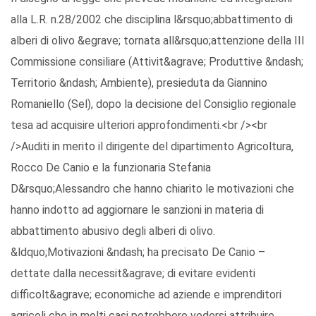
alla L.R. n.28/2002 che disciplina l&rsquo;abbattimento di
alberi di olivo &egrave; tornata all&rsquo;attenzione della III
Commissione consiliare (Attivit&agrave; Produttive &ndash;
Territorio &ndash; Ambiente), presieduta da Giannino
Romaniello (Sel), dopo la decisione del Consiglio regionale
tesa ad acquisire ulteriori approfondimenti.<br /><br
/>Auditi in merito il dirigente del dipartimento Agricoltura,
Rocco De Canio e la funzionaria Stefania
D&rsquo;Alessandro che hanno chiarito le motivazioni che
hanno indotto ad aggiornare le sanzioni in materia di
abbattimento abusivo degli alberi di olivo.
&ldquo;Motivazioni &ndash; ha precisato De Canio –
dettate dalla necessit&agrave; di evitare evidenti
difficolt&agrave; economiche ad aziende e imprenditori
agricoli che in molti casi potrebbero vedersi attribuire