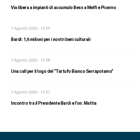
Via libera a impianti di accumulo Bess a Melfi e Picerno
7 Agosto 2026 - 15:59
Bardi: 1,6 milioni per i nostri beni culturali
7 Agosto 2026 - 13:58
Una call per il logo del “Tartufo Bianco Serrapotamo”
7 Agosto 2026 - 13:57
Incontro tra il Presidente Bardi e l’on. Mattia