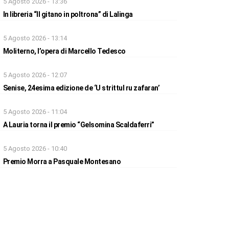
5 Agosto 2026 - 13:36
In libreria “Il gitano in poltrona” di Lalinga
5 Agosto 2026 - 13:14
Moliterno, l’opera di Marcello Tedesco
5 Agosto 2026 - 12:07
Senise, 24esima edizione de ‘U strittul ru zafaran’
5 Agosto 2026 - 11:04
A Lauria torna il premio “Gelsomina Scaldaferri”
5 Agosto 2026 - 10:40
Premio Morra a Pasquale Montesano