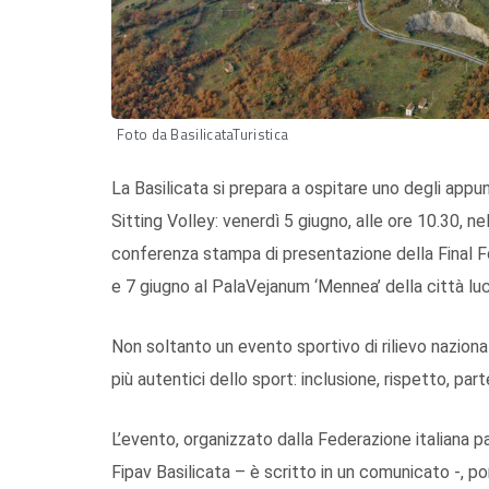
Foto da BasilicataTuristica
La Basilicata si prepara a ospitare uno degli appun
Sitting Volley: venerdì 5 giugno, alle ore 10.30, ne
conferenza stampa di presentazione della Final Fo
e 7 giugno al PalaVejanum ‘Mennea’ della città lu
Non soltanto un evento sportivo di rilievo nazion
più autentici dello sport: inclusione, rispetto, pa
L’evento, organizzato dalla Federazione italiana pa
Fipav Basilicata – è scritto in un comunicato -, por