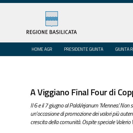
HOME AGR
PRESIDENTE GIUNTA
GIUNTA 
A Viggiano Final Four di Copp
Il 6 e il 7 giugno al PalaVejanum 'Mennea'. Non s
un’occasione di promozione dei valori più autentic
crescita della comunità. Ospite speciale Valerio 