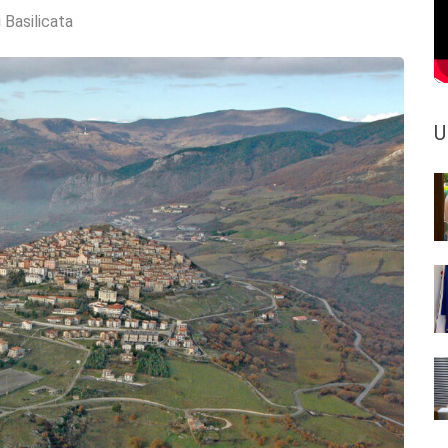
 Basilicata
U