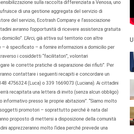
i sensibilizzazione sulla raccolta differenziata a Venosa, uno
ufruisce di una gestione aggregata del servizio di
gestore del servizio, Ecotrash Company e l’associazione
tadini avranno l’opportunità di ricevere assistenza gratuita
omicilio”. L’Arci, già attiva sul territorio con altre
U
le – è specificato – a fornire informazioni a domicilio per
averso i cosiddetti “facilitatori”, volontari
re le corrette pratiche di separazione dei rifiuti”. Per
 potranno contattare i seguenti recapiti e concordare un
: 348 4756324 (Luca) o 339 1669073 (Luciana). Ai cittadini
, verrà recapitata una lettera di invito (senza alcun obbligo)
o informativo presso le proprie abitazioni”. “Siamo molto
 i soggetti promotori – soprattutto perché è nata dal
hanno proposto di mettersi a disposizione della comunità
ttadini apprezzeranno molto l‘idea perché prevede una