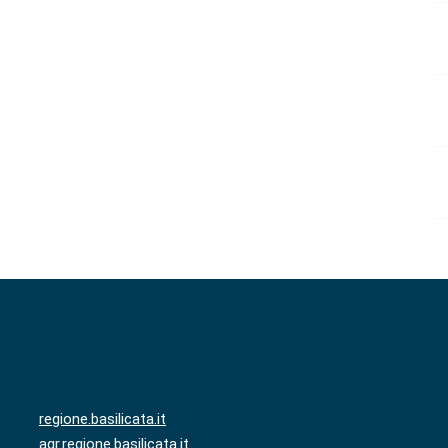
regione.basilicata.it
agr.regione.basilicata.it