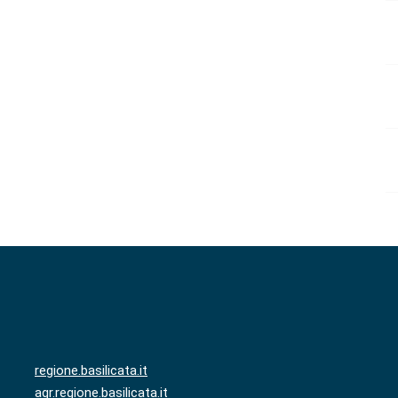
regione.basilicata.it
agr.regione.basilicata.it