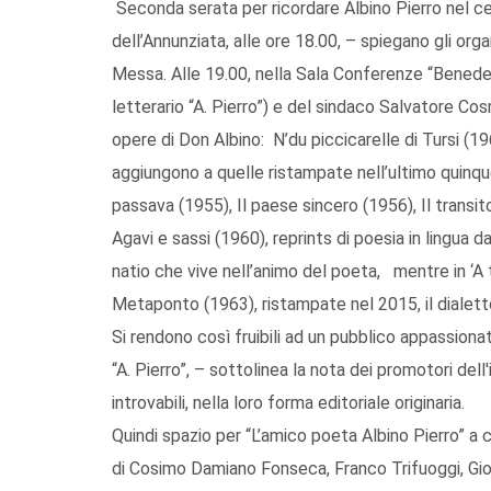
Seconda serata per ricordare Albino Pierro nel ce
dell’Annunziata, alle ore 18.00, – spiegano gli org
Messa. Alle 19.00, nella Sala Conferenze “Benede
letterario “A. Pierro”) e del sindaco Salvatore Co
opere di Don Albino: N’du piccicarelle di Tursi 
aggiungono a quelle ristampate nell’ultimo quinque
passava (1955), Il paese sincero (1956), Il transit
Agavi e sassi (1960), reprints di poesia in lingua 
natio che vive nell’animo del poeta, mentre in ‘A 
Metaponto (1963), ristampate nel 2015, il dialet
Si rendono così fruibili ad un pubblico appassiona
“A. Pierro”, – sottolinea la nota dei promotori del
introvabili, nella loro forma editoriale originaria.
Quindi spazio per “L’amico poeta Albino Pierro” a 
di Cosimo Damiano Fonseca, Franco Trifuoggi, Gior