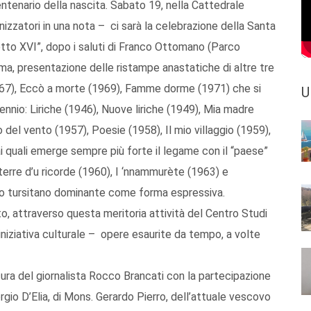
ntenario della nascita. Sabato 19, nella Cattedrale
anizzatori in una nota – ci sarà la celebrazione della Santa
tto XVI”, dopo i saluti di Franco Ottomano (Parco
sma, presentazione delle ristampe anastatiche di altre tre
(1967), Eccò a morte (1969), Famme dorme (1971) che si
U
nnio: Liriche (1946), Nuove liriche (1949), Mia madre
o del vento (1957), Poesie (1958), Il mio villaggio (1959),
dai quali emerge sempre più forte il legame con il “paese”
terre d’u ricorde (1960), I ‘nnammurète (1963) e
to tursitano dominante come forma espressiva.
to, attraverso questa meritoria attività del Centro Studi
l'iniziativa culturale – opere esaurite da tempo, a volte
cura del giornalista Rocco Brancati con la partecipazione
gio D’Elia, di Mons. Gerardo Pierro, dell’attuale vescovo