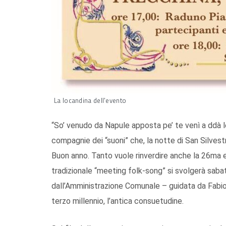
La locandina dell'evento
“So’ venudo da Napule apposta pe’ te venì a ddà l
compagnie dei “suoni” che, la notte di San Silvestr
Buon anno. Tanto vuole rinverdire anche la 26ma 
tradizionale “meeting folk-song” si svolgerà saba
dall’Amministrazione Comunale – guidata da Fabio M
terzo millennio, l’antica consuetudine.