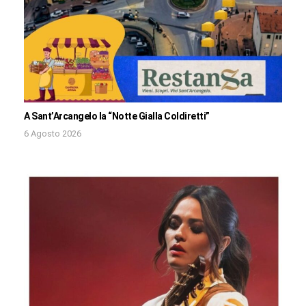
A Sant’Arcangelo la “Notte Gialla Coldiretti”
6 Agosto 2026