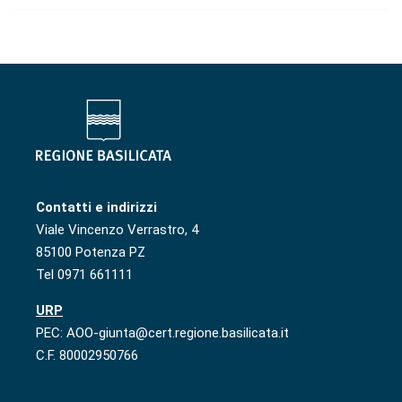
Contatti e indirizzi
Viale Vincenzo Verrastro, 4
85100 Potenza PZ
Tel 0971 661111
URP
PEC: AOO-giunta@cert.regione.basilicata.it
C.F. 80002950766