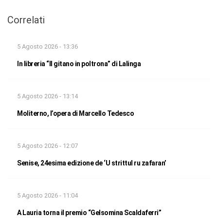
Correlati
5 Agosto 2026 - 13:36
In libreria “Il gitano in poltrona” di Lalinga
5 Agosto 2026 - 13:14
Moliterno, l’opera di Marcello Tedesco
5 Agosto 2026 - 12:07
Senise, 24esima edizione de ‘U strittul ru zafaran’
5 Agosto 2026 - 11:04
A Lauria torna il premio “Gelsomina Scaldaferri”