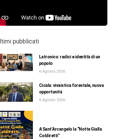
ltimi pubblicati
Latronico: radici e identità di un
popolo
6 Agosto 2026
Cicala: vivaistica forestale, nuova
opportunità
6 Agosto 2026
A Sant’Arcangelo la “Notte Gialla
Coldiretti”