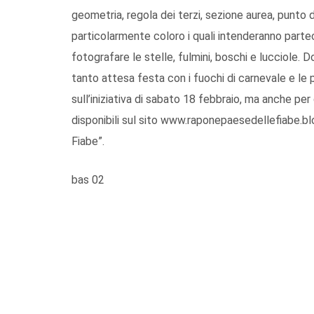
geometria, regola dei terzi, sezione aurea, punto di
particolarmente coloro i quali intenderanno parteci
fotografare le stelle, fulmini, boschi e lucciole. Do
tanto attesa festa con i fuochi di carnevale e le 
sull’iniziativa di sabato 18 febbraio, ma anche pe
disponibili sul sito www.raponepaesedellefiabe.b
Fiabe”.
bas 02