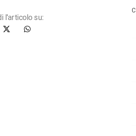
C
i l'articolo su: