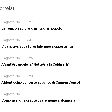
orrelati
6 Agosto 2026 - 18:27
Latronico: radici e identità di un popolo
6 Agosto 2026 - 17:43
Cicala: vivaistica forestale, nuova opportunità
6 Agosto 2026 - 16:25
A Sant’Arcangelo la “Notte Gialla Coldiretti”
6 Agosto 2026 - 16:20
A Monticchio concerto acustico di Carmen Consoli
6 Agosto 2026 - 16:11
Compravendita di auto usate, uomo ai domiciliari