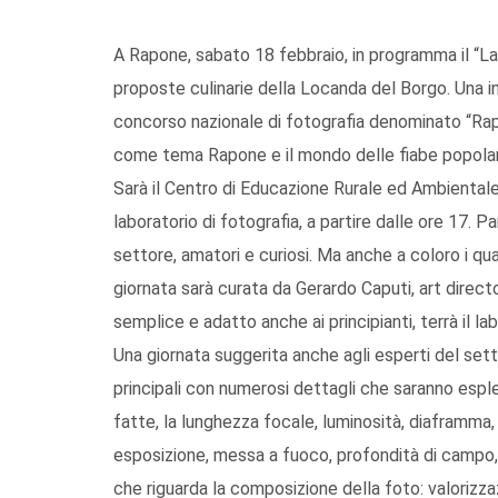
A Rapone, sabato 18 febbraio, in programma il “Lab
proposte culinarie della Locanda del Borgo. Una i
concorso nazionale di fotografia denominato “Rapo
come tema Rapone e il mondo delle fiabe popolari,
Sarà il Centro di Educazione Rurale ed Ambientale
laboratorio di fotografia, a partire dalle ore 17. P
settore, amatori e curiosi. Ma anche a coloro i qua
giornata sarà curata da Gerardo Caputi, art directo
semplice e adatto anche ai principianti, terrà il lab
Una giornata suggerita anche agli esperti del settor
principali con numerosi dettagli che saranno espl
fatte, la lunghezza focale, luminosità, diaframma, 
esposizione, messa a fuoco, profondità di campo, di
che riguarda la composizione della foto: valoriz