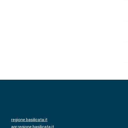
regione.basilicata.it
agr.regione.basilicata.it