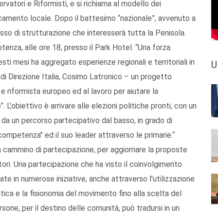
rvatori e Riformisti, e si richiama al modello dei
camento locale. Dopo il battesimo “nazionale”, avvenuto a
esso di strutturazione che interesserà tutta la Penisola.
enza, alle ore 18, presso il Park Hotel. “Una forza
ti mesi ha aggregato esperienze regionali e territoriali in
U
di Direzione Italia, Cosimo Latronico – un progetto
 riformista europeo ed al lavoro per aiutare la
. L'obiettivo è arrivare alle elezioni politiche pronti, con un
a un percorso partecipativo dal basso, in grado di
competenza" ed il suo leader attraverso le primarie.“
n cammino di partecipazione, per aggiornare la proposte
tori. Una partecipazione che ha visto il coinvolgimento
te in numerose iniziative, anche attraverso l'utilizzazione
ica e la fisionomia del movimento fino alla scelta del
sone, per il destino delle comunità, può tradursi in un