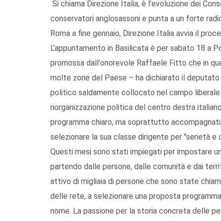
Si chiama Direzione Italia, è l’evoluzione dei Conse
conservatori anglosassoni e punta a un forte radi
Roma a fine gennaio, Direzione Italia avvia il proc
L’appuntamento in Basilicata è per sabato 18 a Pot
promossa dall'onorevole Raffaele Fitto che in ques
molte zone del Paese – ha dichiarato il deputato 
politico saldamente collocato nel campo liberale e
riorganizzazione politica del centro destra italiano”
programma chiaro, ma soprattutto accompagnati d
selezionare la sua classe dirigente per "serietà e 
Questi mesi sono stati impiegati per impostare u
partendo dalle persone, dalle comunità e dai terri
attivo di migliaia di persone che sono state chiama
delle rete, a selezionare una proposta programmat
nome. La passione per la storia concreta delle per