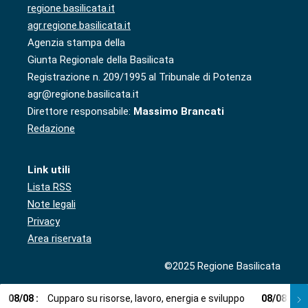
regione.basilicata.it
agr.regione.basilicata.it
Agenzia stampa della
Giunta Regionale della Basilicata
Registrazione n. 209/1995 al Tribunale di Potenza
agr@regione.basilicata.it
Direttore responsabile:
Massimo Brancati
Redazione
Link utili
Lista RSS
Note legali
Privacy
Area riservata
©2025 Regione Basilicata
08
/
08
:
Cupparo su risorse, lavoro, energia e sviluppo
08
/
08
:
L