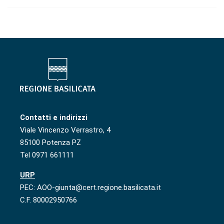
Contatti e indirizzi
Viale Vincenzo Verrastro, 4
85100 Potenza PZ
Tel 0971 661111
URP
PEC: AOO-giunta@cert.regione.basilicata.it
C.F. 80002950766