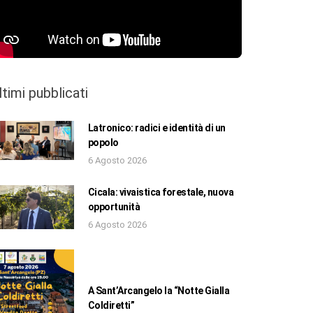
ltimi pubblicati
Latronico: radici e identità di un
popolo
6 Agosto 2026
Cicala: vivaistica forestale, nuova
opportunità
6 Agosto 2026
A Sant’Arcangelo la “Notte Gialla
Coldiretti”