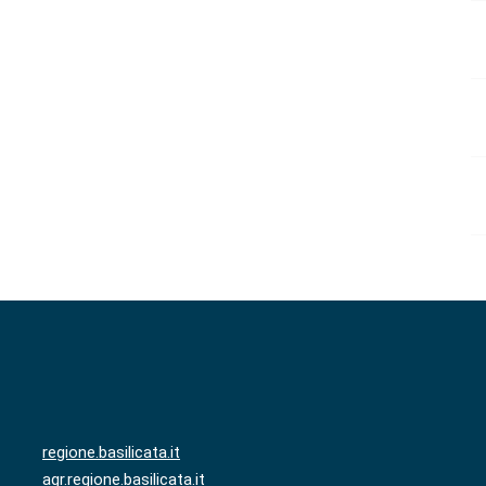
regione.basilicata.it
agr.regione.basilicata.it