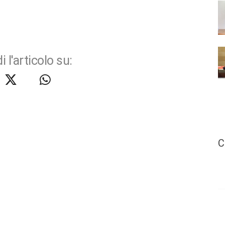
i l'articolo su:
C