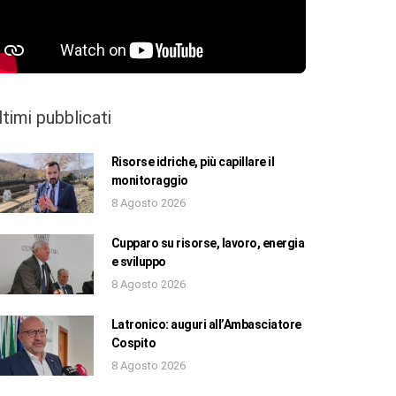
ltimi pubblicati
Risorse idriche, più capillare il
monitoraggio
8 Agosto 2026
Cupparo su risorse, lavoro, energia
e sviluppo
8 Agosto 2026
Latronico: auguri all’Ambasciatore
Cospito
8 Agosto 2026