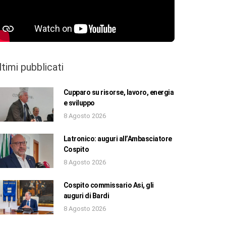
ltimi pubblicati
Cupparo su risorse, lavoro, energia
e sviluppo
8 Agosto 2026
Latronico: auguri all’Ambasciatore
Cospito
8 Agosto 2026
Cospito commissario Asi, gli
auguri di Bardi
8 Agosto 2026