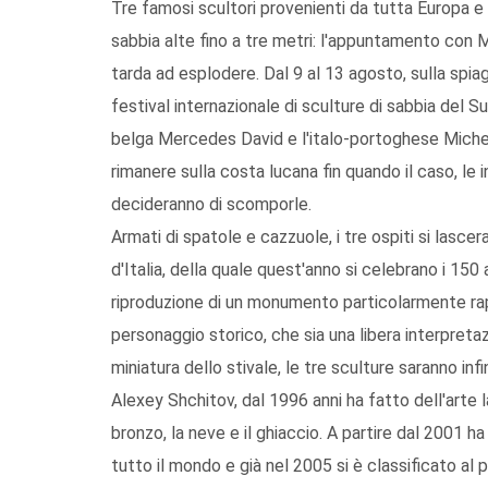
Tre famosi scultori provenienti da tutta Europa e 
sabbia alte fino a tre metri: l'appuntamento con M
tarda ad esplodere. Dal 9 al 13 agosto, sulla spiag
festival internazionale di sculture di sabbia del Sud
belga Mercedes David e l'italo-portoghese Michel
rimanere sulla costa lucana fin quando il caso, l
decideranno di scomporle.
Armati di spatole e cazzuole, i tre ospiti si lascer
d'Italia, della quale quest'anno si celebrano i 150 a
riproduzione di un monumento particolarmente rap
personaggio storico, che sia una libera interpret
miniatura dello stivale, le tre sculture saranno infi
Alexey Shchitov, dal 1996 anni ha fatto dell'arte la
bronzo, la neve e il ghiaccio. A partire dal 2001 h
tutto il mondo e già nel 2005 si è classificato al