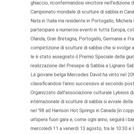
ghiaccio, riconfermandosi vincitore nell'edizione 
Campionato mondiale di sculture di sabbia in Cana
Nata in Italia ma residente in Portogallo, Michela C
partecipare a numerosi eventi in tutta Europa, coll
Olanda, Gran Bretagna, Portogallo, Germania e Fra
competizione di sculture di sabbia che si svolge a
le è stato assegnato il Premio Speciale della giuria
realizzazione del Presepe di Sabbia a Lignano Sa
La giovane belga Mercedes David ha vinto nel 200
classificandosi l'anno successivo al secondo post
Organizzato dall’associazione culturale Lykeios di
internazionale di sculture di sabbia si avvale dell
nel ’98 ad Harrison Hot Springs in Canada (in coppi
un’opera fuori gara e, come ogni anno, seguirà i ba
mercoledì 11 a venerdì 13 agosto, tra le 10:30 e le