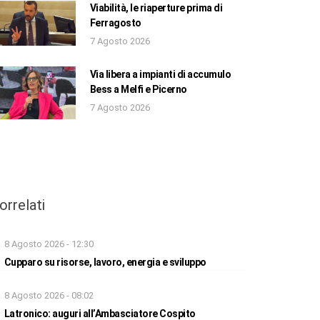
Viabilità, le riaperture prima di
Ferragosto
7 Agosto 2026
Via libera a impianti di accumulo
Bess a Melfi e Picerno
7 Agosto 2026
orrelati
8 Agosto 2026 - 12:30
Cupparo su risorse, lavoro, energia e sviluppo
8 Agosto 2026 - 08:02
Latronico: auguri all’Ambasciatore Cospito