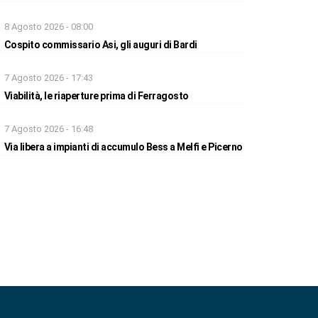
8 Agosto 2026 - 08:00
Cospito commissario Asi, gli auguri di Bardi
7 Agosto 2026 - 17:43
Viabilità, le riaperture prima di Ferragosto
7 Agosto 2026 - 16:48
Via libera a impianti di accumulo Bess a Melfi e Picerno