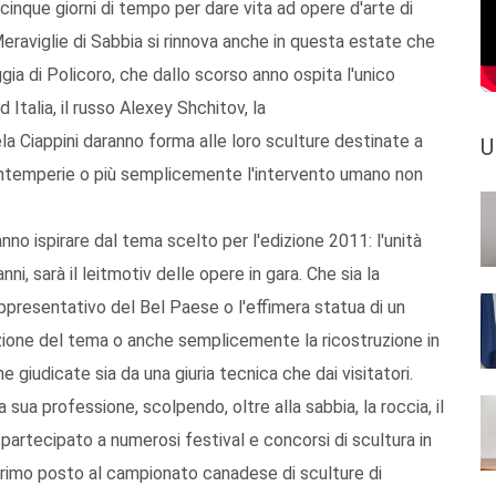
cinque giorni di tempo per dare vita ad opere d'arte di
eraviglie di Sabbia si rinnova anche in questa estate che
gia di Policoro, che dallo scorso anno ospita l'unico
 Italia, il russo Alexey Shchitov, la
a Ciappini daranno forma alle loro sculture destinate a
U
e intemperie o più semplicemente l'intervento umano non
anno ispirare dal tema scelto per l'edizione 2011: l'unità
nni, sarà il leitmotiv delle opere in gara. Che sia la
presentativo del Bel Paese o l'effimera statua di un
azione del tema o anche semplicemente la ricostruzione in
ne giudicate sia da una giuria tecnica che dai visitatori.
 sua professione, scolpendo, oltre alla sabbia, la roccia, il
a partecipato a numerosi festival e concorsi di scultura in
 primo posto al campionato canadese di sculture di