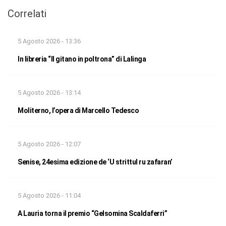
Correlati
5 Agosto 2026 - 13:36
In libreria “Il gitano in poltrona” di Lalinga
5 Agosto 2026 - 13:14
Moliterno, l’opera di Marcello Tedesco
5 Agosto 2026 - 12:07
Senise, 24esima edizione de ‘U strittul ru zafaran’
5 Agosto 2026 - 11:04
A Lauria torna il premio “Gelsomina Scaldaferri”