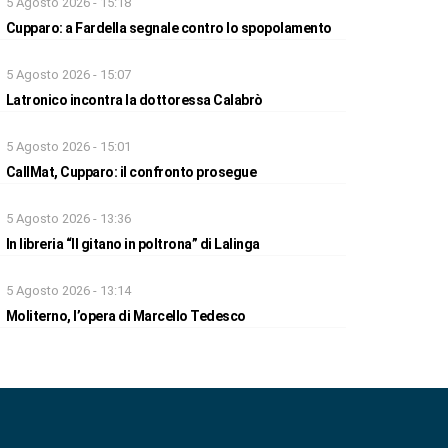
5 Agosto 2026 - 15:18
Cupparo: a Fardella segnale contro lo spopolamento
5 Agosto 2026 - 15:07
Latronico incontra la dottoressa Calabrò
5 Agosto 2026 - 15:01
CallMat, Cupparo: il confronto prosegue
5 Agosto 2026 - 13:36
In libreria “Il gitano in poltrona” di Lalinga
5 Agosto 2026 - 13:14
Moliterno, l’opera di Marcello Tedesco