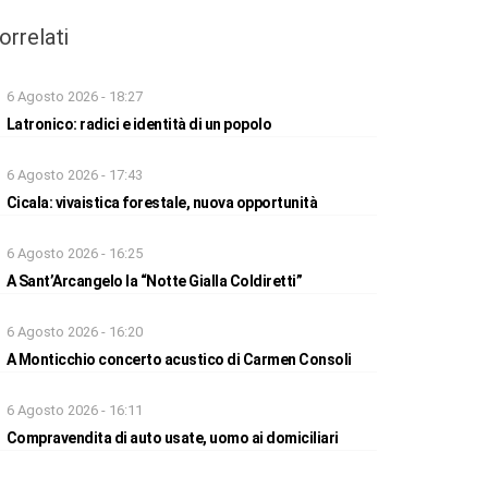
orrelati
6 Agosto 2026 - 18:27
Latronico: radici e identità di un popolo
6 Agosto 2026 - 17:43
Cicala: vivaistica forestale, nuova opportunità
6 Agosto 2026 - 16:25
A Sant’Arcangelo la “Notte Gialla Coldiretti”
6 Agosto 2026 - 16:20
A Monticchio concerto acustico di Carmen Consoli
6 Agosto 2026 - 16:11
Compravendita di auto usate, uomo ai domiciliari