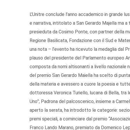
L’Unitre conclude l’anno accademico in grande lust
e narrativa, intitolato a San Gerardo Majella ma a
presieduta da Cosimo Ponte, con partner della m
Regione Basilicata, Fondazione con il Sud e Mater
una nota – l’evento ha ricevuto la medaglia dal Pr
plauso del presidente del Parlamento europeo Anton
composta da nomi altisonanti a livello nazionale 
del premio San Gerardo Maiella ha scelto di puntar
della materia e avessero a cuore la poesia e tut
dottoressa Veronica Turiello, lucana di Bella, tra l
Uno”; Padrona del palcoscenico, insieme a Carmel
aperto la serata, ha introdotto le categorie: sezio
premi speciali, a cominciare dal premio “Associazi
Franco Lando Marano, premiato da Domenico Lepor