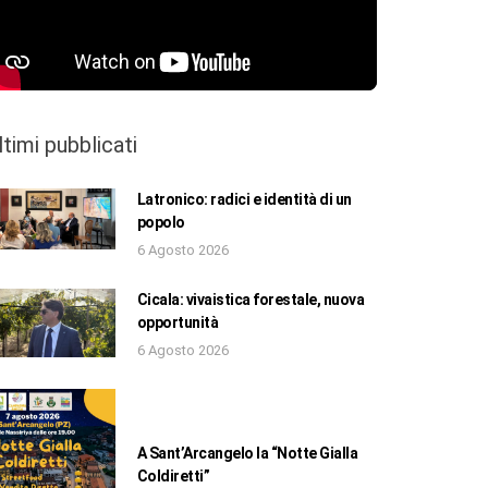
ltimi pubblicati
Latronico: radici e identità di un
popolo
6 Agosto 2026
Cicala: vivaistica forestale, nuova
opportunità
6 Agosto 2026
A Sant’Arcangelo la “Notte Gialla
Coldiretti”