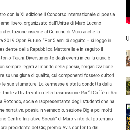
ro con la XI edizione il Concorso internazionale di poesia
 tema libero, organizzato dall’Unitre di Muro Lucano
anifestazione insieme al Comune di Muro anche la
U
a 2019 Open Future. “Per 5 anni di seguito – si legge in
esidente della Repubblica Mattarella e in seguito il
io Tajani. Diversamente dagli eventi in cui la giuria è
non sempre legati al mondo della poesia, l'organizzazione
e su una giuria di qualità, cui componenti fossero cultori
te le sue sfumature. La kermesse è stata condotta dalla
e tante attività volto della trasmissione Rai “il Caffè di Rai
a Rotondo, socia e rappresentante degli studenti che ha
ne narrativa, poesia in vernacolo, sezione Big e poi molti
one Centro Iniziative Sociali” di Muro vinto dal potentino
e presidente del Cis; premio Avis conferito dal