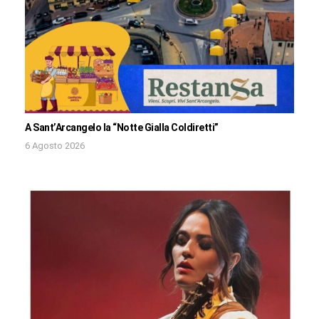
A Sant’Arcangelo la “Notte Gialla Coldiretti”
6 Agosto 2026