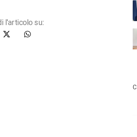
i l'articolo su:
C