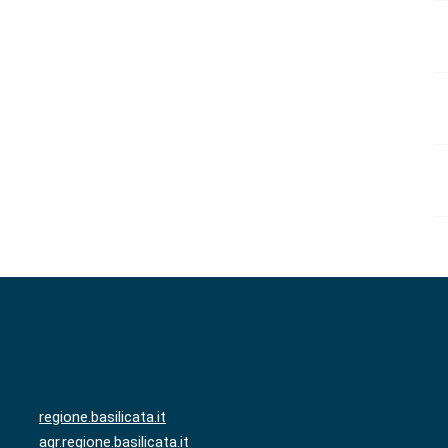
regione.basilicata.it
agr.regione.basilicata.it