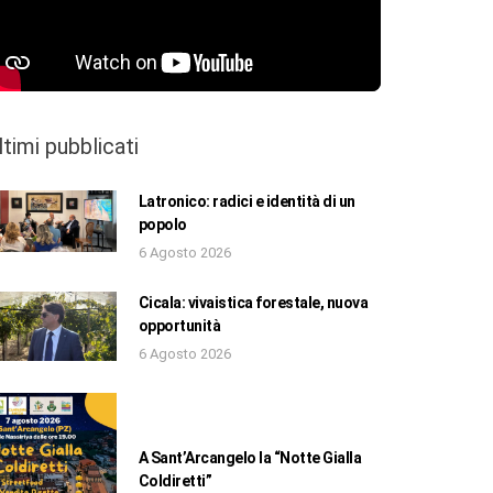
ltimi pubblicati
Latronico: radici e identità di un
popolo
6 Agosto 2026
Cicala: vivaistica forestale, nuova
opportunità
6 Agosto 2026
A Sant’Arcangelo la “Notte Gialla
Coldiretti”