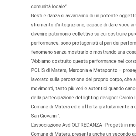
comunità locale”.
Gesti e danza si avvarranno di un potente oggetto
strumento d’integrazione, capace di dare voce ai si
divenire patrimonio collettivo su cui costruire perco
performance, sono protagonisti al pari dei perfo
fenomeno senza mostrarlo o mostrando una cosa 
“Abbiamo costruito questa performance nel corso d
POLIS di Matera, Marconia e Metaponto – proseg
lavorato sulla percezione del proprio corpo, che a
movimenti, tanto più veri e autentici quando cance
della partecipazione del lighting designer Carolo I
Comune di Matera ed è offerta gratuitamente a qu
San Giovanni”.
L’associazione Asd OLTREDANZA -Progetti in movi
Comune di Matera, presenta anche un secondo ap