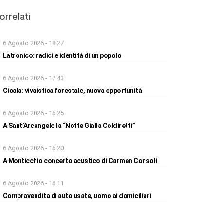
orrelati
6 Agosto 2026 - 18:27
Latronico: radici e identità di un popolo
6 Agosto 2026 - 17:43
Cicala: vivaistica forestale, nuova opportunità
6 Agosto 2026 - 16:25
A Sant’Arcangelo la “Notte Gialla Coldiretti”
6 Agosto 2026 - 16:20
A Monticchio concerto acustico di Carmen Consoli
6 Agosto 2026 - 16:11
Compravendita di auto usate, uomo ai domiciliari