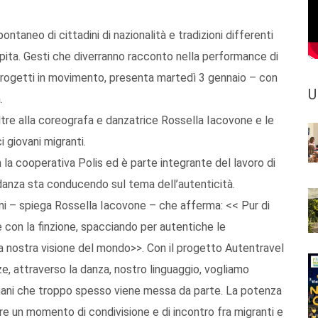
ontaneo di cittadini di nazionalità e tradizioni differenti
spita. Gesti che diverranno racconto nella performance di
progetti in movimento, presenta martedì 3 gennaio – con
U
.
oltre alla coreografa e danzatrice Rossella Iacovone e le
i giovani migranti.
 la cooperativa Polis ed è parte integrante del lavoro di
danza sta conducendo sul tema dell’autenticità.
ni – spiega Rossella Iacovone – che afferma: << Pur di
e con la finzione, spacciando per autentiche le
la nostra visione del mondo>>. Con il progetto Autentravel
nze, attraverso la danza, nostro linguaggio, vogliamo
i umani che troppo spesso viene messa da parte. La potenza
re un momento di condivisione e di incontro fra migranti e