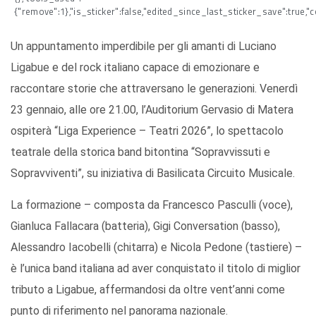
{"remove":1},"is_sticker":false,"edited_since_last_sticker_save":true,"
Un appuntamento imperdibile per gli amanti di Luciano
Ligabue e del rock italiano capace di emozionare e
raccontare storie che attraversano le generazioni. Venerdì
23 gennaio, alle ore 21.00, l’Auditorium Gervasio di Matera
ospiterà “Liga Experience – Teatri 2026”, lo spettacolo
teatrale della storica band bitontina “Sopravvissuti e
Sopravviventi”, su iniziativa di Basilicata Circuito Musicale.
La formazione – composta da Francesco Pasculli (voce),
Gianluca Fallacara (batteria), Gigi Conversation (basso),
Alessandro Iacobelli (chitarra) e Nicola Pedone (tastiere) –
è l’unica band italiana ad aver conquistato il titolo di miglior
tributo a Ligabue, affermandosi da oltre vent’anni come
punto di riferimento nel panorama nazionale.