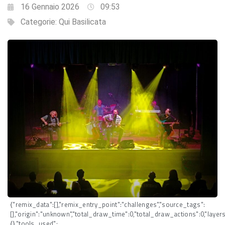
16 Gennaio 2026
09:53
Categorie:
Qui Basilicata
{"remix_data":[],"remix_entry_point":"challenges","source_tags":
[],"origin":"unknown","total_draw_time":0,"total_draw_actions":0,"laye
{},"tools_used":