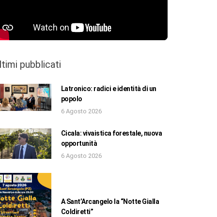
ltimi pubblicati
Latronico: radici e identità di un
popolo
6 Agosto 2026
Cicala: vivaistica forestale, nuova
opportunità
6 Agosto 2026
A Sant’Arcangelo la “Notte Gialla
Coldiretti”