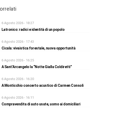
orrelati
6 Agosto 2026 - 18:27
Latronico: radici e identità di un popolo
6 Agosto 2026 - 17:43
Cicala: vivaistica forestale, nuova opportunità
6 Agosto 2026 - 16:25
A Sant’Arcangelo la “Notte Gialla Coldiretti”
6 Agosto 2026 - 16:20
A Monticchio concerto acustico di Carmen Consoli
6 Agosto 2026 - 16:11
Compravendita di auto usate, uomo ai domiciliari