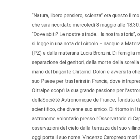
“Natura, libero pensiero, scienza” era questo il 
che sarà ricordato mercoledì 8 maggio alle 18.30, 
“Dove abiti? Le nostre strade… la nostra storia”,
si legge in una nota del circolo – nacque a Mate
(PZ) e dalla materana Lucia Bronzini. Di famiglia m
separazione dei genitori, della morte della sorella
mano del brigante Chitarrid. Dolori e avversità ch
suo Paese per trasferirsi in Francia, dove intrapres
Oltralpe scoprì la sua grande passione per l’astron
dellaSociété Astronomique de France, fondata d
scientifico, che divenne suo amico. Di ritorno in I
astronomo volontario presso l’Osservatorio di Ca
osservazioni del cielo dalla terrazza del suo vill
oggi porta il suo nome. Vincenzo Caropreso morì l