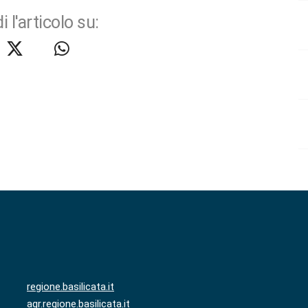
i l'articolo su:
regione.basilicata.it
agr.regione.basilicata.it