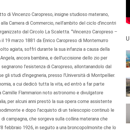
motto di Vincenzo Caropreso, insigne studioso materano,
alla Camera di Commercio, nell’ambito del ciclo d’incontri
 organizzato dal Circolo La Scaletta. “Vincenzo Caropreso –
U
ra il 19 marzo 1881 da Enrico Caropreso di Montemurro
olto agiata, soffrì durante la sua infanzia a causa della
 Angela, ancora bambina, e dell’uccisione dello zio per
e segnarono l’esistenza di Caropreso, allontanandolo dal
e gli studi d’ingegneria, presso l’Università di Montpellier.
omia, a cui dedicò tutta la vita, ed entrò a far parte
a Camille Flammarion noto astronomo e divulgatore
talia, per alcuni anni prestò la sua opera come assistente
podimonte e dopo l’acquisto di un telescopio continuò le
ino di campagna, che sorgeva sulla collina materana che
’8 febbraio 1926, in seguito a una broncopolmonite che lo