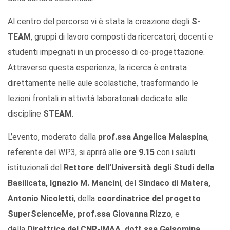
Al centro del percorso vi è stata la creazione degli
S-
TEAM
, gruppi di lavoro composti da ricercatori, docenti e
studenti impegnati in un processo di co-progettazione.
Attraverso questa esperienza, la ricerca è entrata
direttamente nelle aule scolastiche, trasformando le
lezioni frontali in attività laboratoriali dedicate alle
discipline
STEAM
.
L’evento, moderato dalla
prof.ssa Angelica Malaspina
,
referente del WP3, si aprirà alle
ore 9.15
con i saluti
istituzionali del
Rettore dell’Università degli Studi della
Basilicata, Ignazio M. Mancini
, del
Sindaco di Matera,
Antonio Nicoletti
, della
coordinatrice del progetto
SuperScienceMe, prof.ssa Giovanna Rizzo
, e
della
Direttrice del CNR-IMAA, dott.ssa Gelsomina