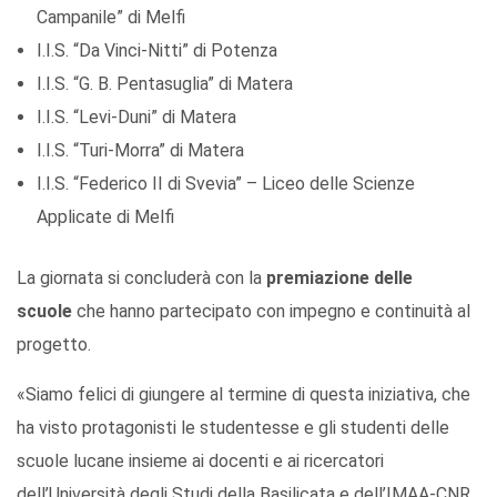
Campanile” di Melfi
I.I.S. “Da Vinci-Nitti” di Potenza
I.I.S. “G. B. Pentasuglia” di Matera
I.I.S. “Levi-Duni” di Matera
I.I.S. “Turi-Morra” di Matera
I.I.S. “Federico II di Svevia” – Liceo delle Scienze
Applicate di Melfi
La giornata si concluderà con la
premiazione delle
scuole
che hanno partecipato con impegno e continuità al
progetto.
«Siamo felici di giungere al termine di questa iniziativa, che
ha visto protagonisti le studentesse e gli studenti delle
scuole lucane insieme ai docenti e ai ricercatori
dell’Università degli Studi della Basilicata e dell’IMAA-CNR.