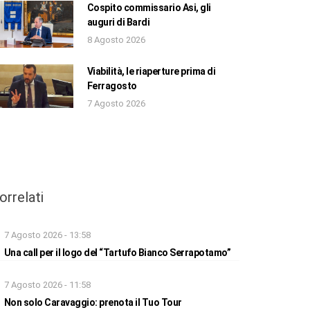
Cospito commissario Asi, gli
auguri di Bardi
8 Agosto 2026
Viabilità, le riaperture prima di
Ferragosto
7 Agosto 2026
orrelati
7 Agosto 2026 - 13:58
Una call per il logo del “Tartufo Bianco Serrapotamo”
7 Agosto 2026 - 11:58
Non solo Caravaggio: prenota il Tuo Tour