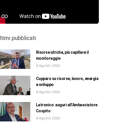
ltimi pubblicati
Risorse idriche, più capillare il
monitoraggio
8 Agosto 2026
Cupparo su risorse, lavoro, energia
e sviluppo
8 Agosto 2026
Latronico: auguri all’Ambasciatore
Cospito
8 Agosto 2026