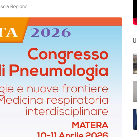
assia Regione
U