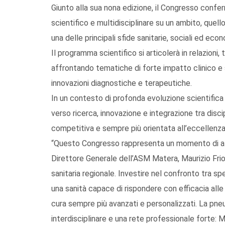
Giunto alla sua nona edizione, il Congresso conferm
scientifico e multidisciplinare su un ambito, quel
una delle principali sfide sanitarie, sociali ed e
Il programma scientifico si articolerà in relazioni
affrontando tematiche di forte impatto clinico e s
innovazioni diagnostiche e terapeutiche.
In un contesto di profonda evoluzione scientifica 
verso ricerca, innovazione e integrazione tra dis
competitiva e sempre più orientata all’eccellenza
“Questo Congresso rappresenta un momento di altis
Direttore Generale dell’ASM Matera, Maurizio Friolo
sanitaria regionale. Investire nel confronto tra spec
una sanità capace di rispondere con efficacia alle 
cura sempre più avanzati e personalizzati. La pneu
interdisciplinare e una rete professionale forte